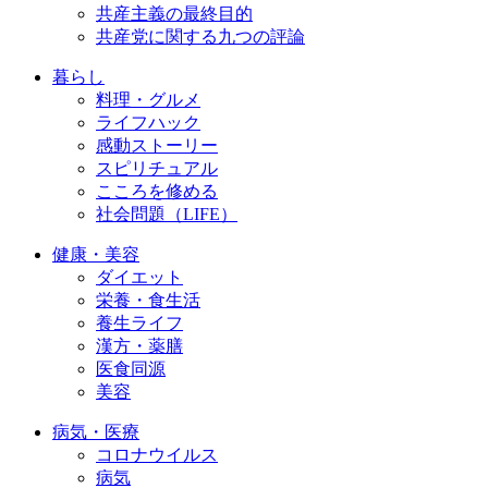
共産主義の最終目的
共産党に関する九つの評論
暮らし
料理・グルメ
ライフハック
感動ストーリー
スピリチュアル
こころを修める
社会問題（LIFE）
健康・美容
ダイエット
栄養・食生活
養生ライフ
漢方・薬膳
医食同源
美容
病気・医療
コロナウイルス
病気