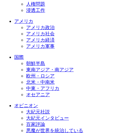
人権問題
浸透工作
アメリカ
アメリカ政治
アメリカ社会
アメリカ経済
アメリカ軍事
国際
朝鮮半島
東南アジア・南アジア
欧州・ロシア
北米・中南米
中東・アフリカ
オセアニア
オピニオン
大紀元社説
大紀元インタビュー
百家評論
悪魔が世界を統治している