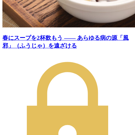
春にスープを2杯飲もう —— あらゆる病の源「風
邪」（ふうじゃ）を遠ざける