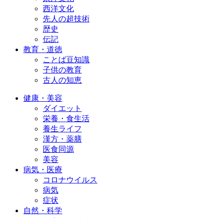
西洋文化
先人の超技術
歴史
伝記
教育・道徳
ことば豆知識
子供の教育
古人の知恵
健康・美容
ダイエット
栄養・食生活
養生ライフ
漢方・薬膳
医食同源
美容
病気・医療
コロナウイルス
病気
症状
自然・科学