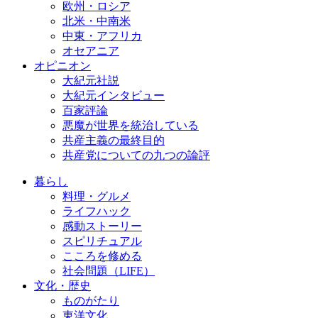
欧州・ロシア
北米・中南米
中東・アフリカ
オセアニア
オピニオン
大紀元社説
大紀元インタビュー
百家評論
悪魔が世界を統治している
共産主義の最終目的
共産党についての九つの論評
暮らし
料理・グルメ
ライフハック
感動ストーリー
スピリチュアル
こころを修める
社会問題（LIFE）
文化・歴史
ものがたり
東洋文化