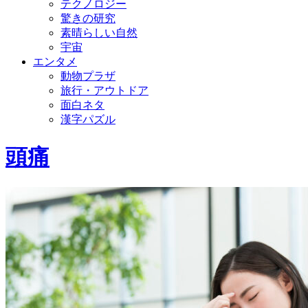
テクノロジー
驚きの研究
素晴らしい自然
宇宙
エンタメ
動物プラザ
旅行・アウトドア
面白ネタ
漢字パズル
頭痛