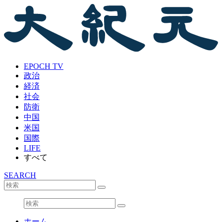
EPOCH TV
政治
経済
社会
防衛
中国
米国
国際
LIFE
すべて
SEARCH
ホーム