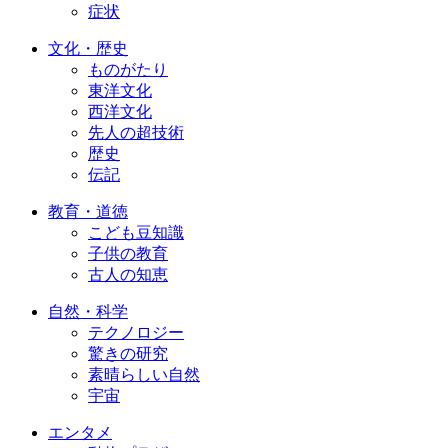
症状
文化・歴史
ものがたり
東洋文化
西洋文化
先人の超技術
歴史
伝記
教育・道徳
こども豆知識
子供の教育
古人の知恵
自然・科学
テクノロジー
驚きの研究
素晴らしい自然
宇宙
エンタメ