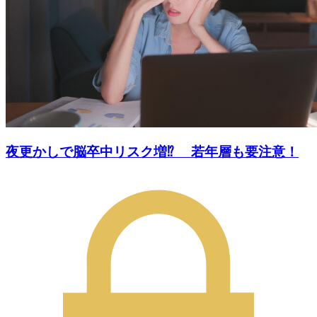
夜更かしで脳卒中リスク増⁉ 若年層も要注意！