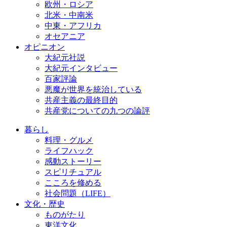
欧州・ロシア
北米・中南米
中東・アフリカ
オセアニア
オピニオン
大紀元社説
大紀元インタビュー
百家評論
悪魔が世界を統治している
共産主義の最終目的
共産党についての九つの論評
暮らし
料理・グルメ
ライフハック
感動ストーリー
スピリチュアル
こころを修める
社会問題（LIFE）
文化・歴史
ものがたり
東洋文化