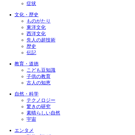
症状
文化・歴史
ものがたり
東洋文化
西洋文化
先人の超技術
歴史
伝記
教育・道徳
こども豆知識
子供の教育
古人の知恵
自然・科学
テクノロジー
驚きの研究
素晴らしい自然
宇宙
エンタメ