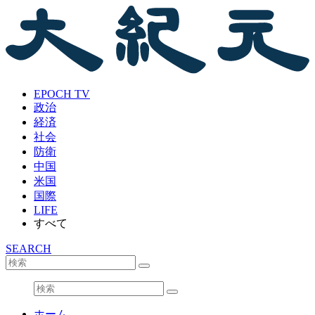
EPOCH TV
政治
経済
社会
防衛
中国
米国
国際
LIFE
すべて
SEARCH
ホーム