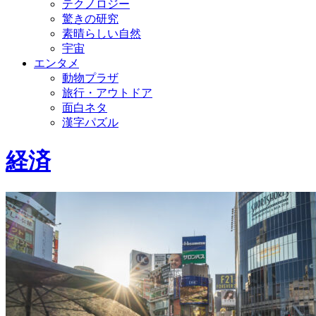
テクノロジー
驚きの研究
素晴らしい自然
宇宙
エンタメ
動物プラザ
旅行・アウトドア
面白ネタ
漢字パズル
経済