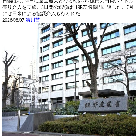
日銀は4月30日に過去最大となる6兆2787億円の円買い・ドル
売り介入を実施。3日間の総額は11兆7349億円に達した。7月
には日米による協調介入も行われた
2026/08/07
清川茜