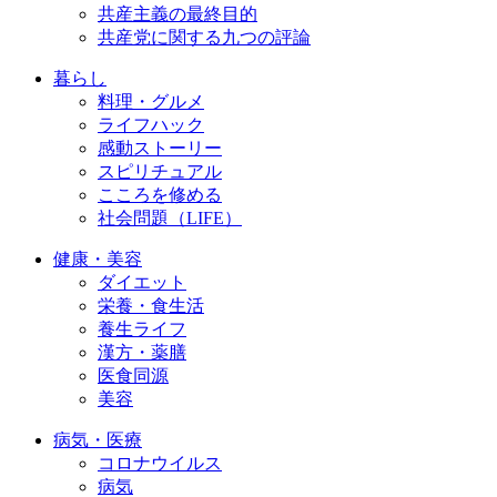
共産主義の最終目的
共産党に関する九つの評論
暮らし
料理・グルメ
ライフハック
感動ストーリー
スピリチュアル
こころを修める
社会問題（LIFE）
健康・美容
ダイエット
栄養・食生活
養生ライフ
漢方・薬膳
医食同源
美容
病気・医療
コロナウイルス
病気