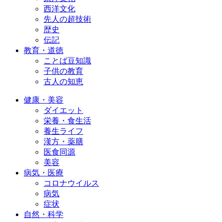
西洋文化
先人の超技術
歴史
伝記
教育・道徳
ことば豆知識
子供の教育
古人の知恵
健康・美容
ダイエット
栄養・食生活
養生ライフ
漢方・薬膳
医食同源
美容
病気・医療
コロナウイルス
病気
症状
自然・科学