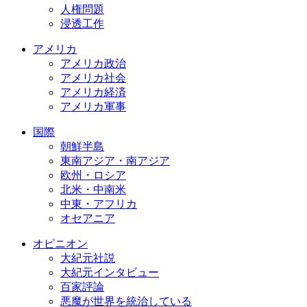
人権問題
浸透工作
アメリカ
アメリカ政治
アメリカ社会
アメリカ経済
アメリカ軍事
国際
朝鮮半島
東南アジア・南アジア
欧州・ロシア
北米・中南米
中東・アフリカ
オセアニア
オピニオン
大紀元社説
大紀元インタビュー
百家評論
悪魔が世界を統治している