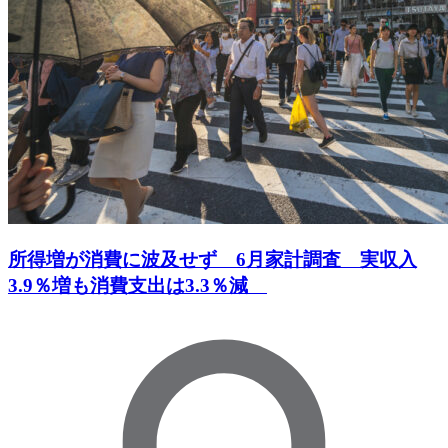
所得増が消費に波及せず 6月家計調査 実収入
3.9％増も消費支出は3.3％減