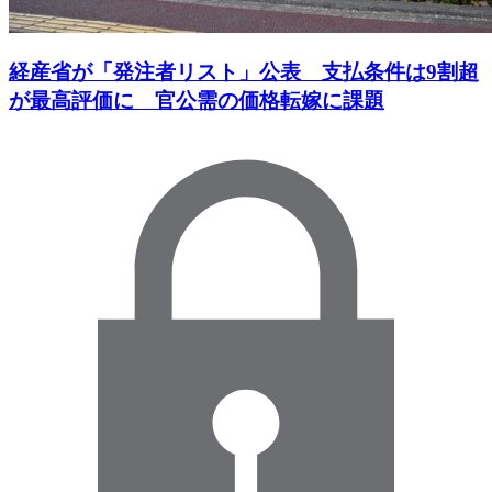
経産省が「発注者リスト」公表 支払条件は9割超
が最高評価に 官公需の価格転嫁に課題