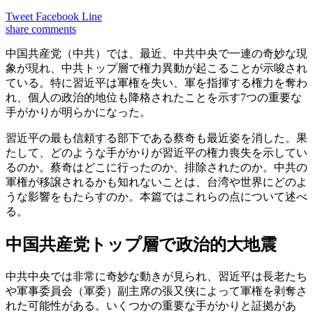
Tweet
Facebook
Line
share
comments
中国共産党（中共）では、最近、中共中央で一連の奇妙な現
象が現れ、中共トップ層で権力異動が起こることが示唆され
ている。特に習近平は軍権を失い、軍を指揮する権力を奪わ
れ、個人の政治的地位も降格されたことを示す7つの重要な
手がかりが明らかになった。
習近平の最も信頼する部下である蔡奇も最近姿を消した。果
たして、どのような手がかりが習近平の権力喪失を示してい
るのか。蔡奇はどこに行ったのか、排除されたのか。中共の
軍権が移譲されるかも知れないことは、台湾や世界にどのよ
うな影響をもたらすのか。本篇ではこれらの点について述べ
る。
中国共産党トップ層で政治的大地震
中共中央では非常に奇妙な動きが見られ、習近平は長老たち
や軍事委員会（軍委）副主席の張又侠によって軍権を剥奪さ
れた可能性がある。いくつかの重要な手がかりと証拠があ