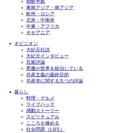
朝鮮半島
東南アジア・南アジア
欧州・ロシア
北米・中南米
中東・アフリカ
オセアニア
オピニオン
大紀元社説
大紀元インタビュー
百家評論
悪魔が世界を統治している
共産主義の最終目的
共産党に関する九つの評論
暮らし
料理・グルメ
ライフハック
感動ストーリー
スピリチュアル
こころを修める
社会問題（LIFE）