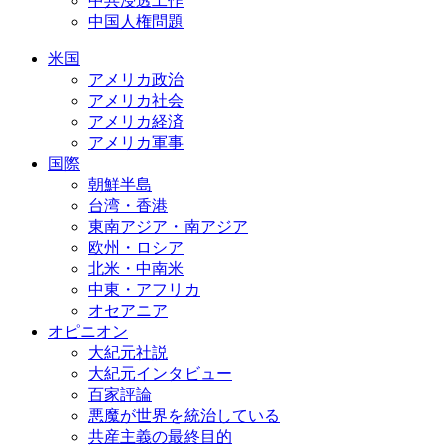
中共浸透工作
中国人権問題
米国
アメリカ政治
アメリカ社会
アメリカ経済
アメリカ軍事
国際
朝鮮半島
台湾・香港
東南アジア・南アジア
欧州・ロシア
北米・中南米
中東・アフリカ
オセアニア
オピニオン
大紀元社説
大紀元インタビュー
百家評論
悪魔が世界を統治している
共産主義の最終目的