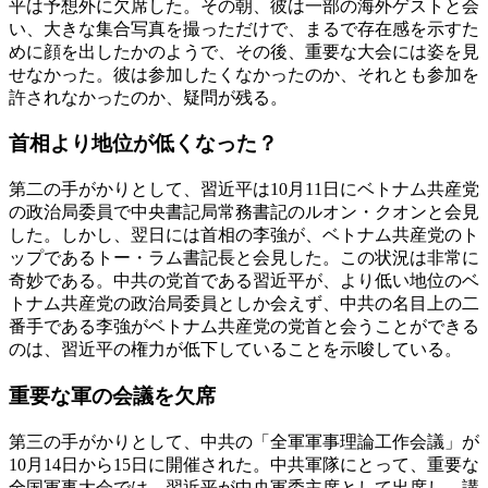
平は予想外に欠席した。その朝、彼は一部の海外ゲストと会
い、大きな集合写真を撮っただけで、まるで存在感を示すた
めに顔を出したかのようで、その後、重要な大会には姿を見
せなかった。彼は参加したくなかったのか、それとも参加を
許されなかったのか、疑問が残る。
首相より地位が低くなった？
第二の手がかりとして、習近平は10月11日にベトナム共産党
の政治局委員で中央書記局常務書記のルオン・クオンと会見
した。しかし、翌日には首相の李強が、ベトナム共産党のト
ップであるトー・ラム書記長と会見した。この状況は非常に
奇妙である。中共の党首である習近平が、より低い地位のベ
トナム共産党の政治局委員としか会えず、中共の名目上の二
番手である李強がベトナム共産党の党首と会うことができる
のは、習近平の権力が低下していることを示唆している。
重要な軍の会議を欠席
第三の手がかりとして、中共の「全軍軍事理論工作会議」が
10月14日から15日に開催された。中共軍隊にとって、重要な
全国軍事大会では、習近平が中央軍委主席として出席し、講