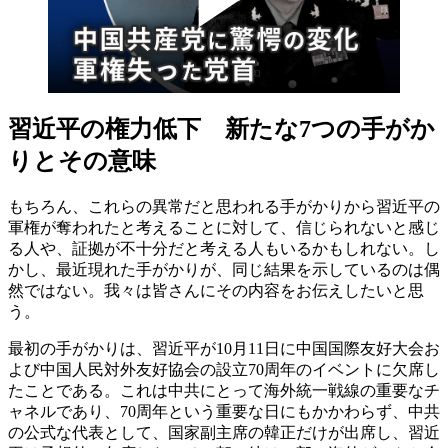
習近平の権力低下 新たな7つの手がか
りとその意味
もちろん、これらの異常だと思われる手がかりから習近平の
軍権が奪われたと考えることに対して、信じられないと感じ
る人や、証拠が不十分だと考える人もいるかもしれない。し
かし、最近現れた手がかりが、同じ結果を示しているのは偶
然ではない。我々は皆さんにその内容をお伝えしたいと思
う。
最初の手がかりは、習近平が10月11日に中国国際友好大会お
よび中国人民対外友好協会の設立70周年のイベントに欠席し
たことである。これは中共にとって海外統一戦線の重要なチ
ャネルであり、70周年という重要な日にもかかわらず、中共
の公式な代表として、国家副主席の韓正だけが出席し、習近