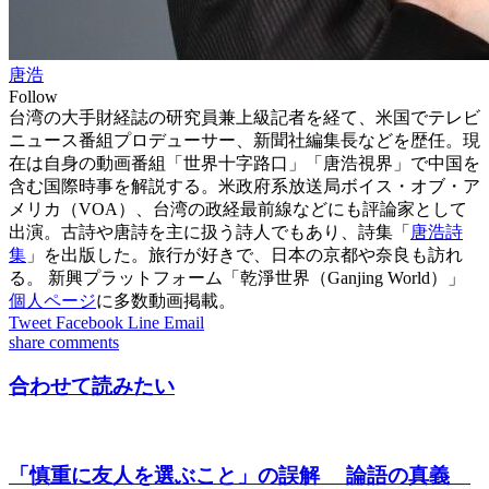
唐浩
Follow
台湾の大手財経誌の研究員兼上級記者を経て、米国でテレビ
ニュース番組プロデューサー、新聞社編集長などを歴任。現
在は自身の動画番組「世界十字路口」「唐浩視界」で中国を
含む国際時事を解説する。米政府系放送局ボイス・オブ・ア
メリカ（VOA）、台湾の政経最前線などにも評論家として
出演。古詩や唐詩を主に扱う詩人でもあり、詩集「
唐浩詩
集
」を出版した。旅行が好きで、日本の京都や奈良も訪れ
る。 新興プラットフォーム「乾淨世界（Ganjing World）」
個人ページ
に多数動画掲載。
Tweet
Facebook
Line
Email
share
comments
合わせて読みたい
「慎重に友人を選ぶこと」の誤解 論語の真義