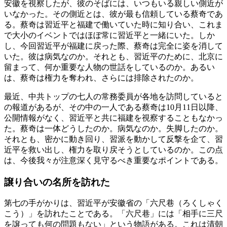
安徽を視察したが、彼のそばには、いつもいる親しい側近が
いなかった。その側近とは、彼が最も信頼している蔡奇であ
る。蔡奇は習近平と福建で働いていた時に知り合い、これま
で大小のイベントではほぼ常に習近平と一緒にいた。しか
し、今回習近平が福建に戻った際、蔡奇は完全に姿を消して
いた。彼は病気なのか。それとも、習近平のために、北京に
留まって、何か重要な人物の世話をしているのか。あるい
は、蔡奇は権力を奪われ、さらには排除されたのか。
最近、中共トップの七人の常務委員が各地を訪問していると
の報道があるが、その中の一人である蔡奇は10月11日以降、
公開情報がなく、習近平と共に福建を視察することもなかっ
た。蔡奇は一体どうしたのか。病気なのか。失脚したのか。
それとも、密かに動き回り、習派を動かして反撃を企て、習
近平を救い出し、権力を取り戻そうとしているのか。この点
は、今後我々が注意深く見守るべき重要なポイントである。
譲り合いの名所を訪れた
第七の手がかりは、習近平が安徽省の「六尺巷（ろくしゃく
こう）」を訪れたことである。「六尺巷」には「相手に三尺
を譲っても何の問題もない」という物語がある。これは清朝