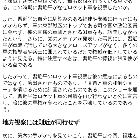
「壊滅」させた軍種であり、最も反感を持っている軍であ
る。この時期に習近平がなぜロケット軍を視察したのか。
また、習近平は自分に馴染みのある福建や安徽に行ったにも
かかわらず、軍の東部戦区のトップである司令官や政治委員
に会わず、彼の直属の軍団とされる31軍をも、訪問しなかっ
たという。さらに、党のメディアが発表した写真には、習近
平が軍隊で話している大きなクローズアップがなく、多くの
軍の指導者や兵士に囲まれているだけで権威が低下している
ように見える。特に注意すべきは、習近平の背後に張又侠が
いる点である。
したがって、習近平のロケット軍視察は彼の意志によるもの
ではなく、演出されたものであり、「党首と軍の和解ショ
ー」を演じるために計画されたものである。このショーを通
じて、習近平はロケット軍の粛清を再び行わないと公に宣言
し、暗に彼の軍権が奪われたことを示唆しているのであろ
う。
地方視察には則近が同行せず
次に、第六の手がかりを見ていこう。習近平は今回、福建と