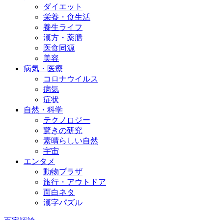
ダイエット
栄養・食生活
養生ライフ
漢方・薬膳
医食同源
美容
病気・医療
コロナウイルス
病気
症状
自然・科学
テクノロジー
驚きの研究
素晴らしい自然
宇宙
エンタメ
動物プラザ
旅行・アウトドア
面白ネタ
漢字パズル