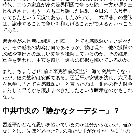
時代、二つの家庭が家の境界問題で争った際、一方が塀を三
尺後退させ、もう一方も三尺譲った結果、今日の「六尺巷」
ができたという伝説である。したがって、「六尺巷」の意味
は、譲歩することで争いを和らげることができるということ
である。
習近平が六尺巷に到達した際、「とても感慨深い」と述べた
が、その感慨の内容は何であろうか。彼は現在、他の派閥の
政敵や軍部との激しい闘争を後悔しているのか。その結果、
軍権を奪われ、不安を感じ、過去の選択を悔いているのか。
また、ちょうど1年前に李克強前総理が上海で突然亡くなっ
たが、彼の故郷は安徽である。習近平が安徽を訪れ、六尺巷
を見学し「とても感慨深い」と言ったのは、党内の権力闘争
に対して早くから譲歩すべきだったという暗示なのかもしれ
ない。
中共中央の「静かなクーデター」？
習近平がどんな思いを抱いているのかは分からないが、確か
なことは、先ほど述べた7つの新たな手がかりが、習近平の