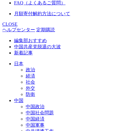
FAQ（よくあるご質問）
月額寄付解約方法について
CLOSE
ヘルプセンター
定期購読
編集部おすすめ
中国共産党脱退の大波
新着記事
日本
政治
経済
社会
外交
防衛
中国
中国政治
中国社会問題
中国経済
中国軍事