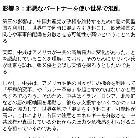
影響３：邪悪なパートナーを使い世界で混乱
第三の影響は、中国共産党が政権を維持するために悪の同盟
国を利用し、世界中で同時に混乱を引き起こし、欧米諸国の
関心や軍事的配備を分散させる可能性が高いということであ
る。
実際、中共はアメリカが中共の高層権力に変化があったこと
を認識していることを理解しており、そのためにサリバン氏
が北京を訪れ、張又侠と会談し実情を探ろうとしたのであ
る。
しかし、中共は、アメリカや他の国々がこの機会を利用して
「平和的変革」や「カラー革命」を起こすのではないかと懸
念するであろう。そのため、中共はイラン、ロシア、北朝鮮
などの悪の枢軸国を扇動し、彼らが支援するいくつかのテロ
組織と協力して、世界各地で「混乱を引き起こす」可能性が
高い。これにより、各国の注意とエネルギーを分散させ、中
共政権が直面している外部からの圧力や危機感を和らげるこ
とを狙っているのである。