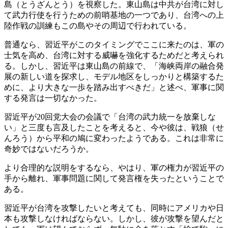
島（とうざんとう）を視察した。東山島は中共が台湾に対し
て武力行使を行うための前哨基地の一つであり、台湾への上
陸作戦の訓練もこの島やその周辺で行われている。
普通なら、習近平がこのタイミングでここに来たのは、軍の
士気を高め、台湾に対する威嚇を強化するためだと考えられ
る。しかし、習近平は東山島の前線で、「海峡両岸の融合発
展の新しい道を探求し、モデル地区をしっかりと構築するた
めに、より大きな一歩を踏み出すべきだ」と述べ、軍事に関
する発言は一切なかった。
習近平が20回党大会の会議で「台湾の武力統一を放棄しな
い」と三度も言及したことを考えると、今や彼は、戦狼（せ
んろう）から平和の鳩に変わったようである。これは非常に
奇妙ではないだろうか。
より合理的な説明をするなら、やはり、軍の権力が習近平の
手から離れ、軍事問題に関して発言権を失ったということで
ある。
習近平が台湾を攻撃したいと考えても、同時にアメリカや日
本も攻撃しなければならない。しかし、彼が攻撃を望んだと