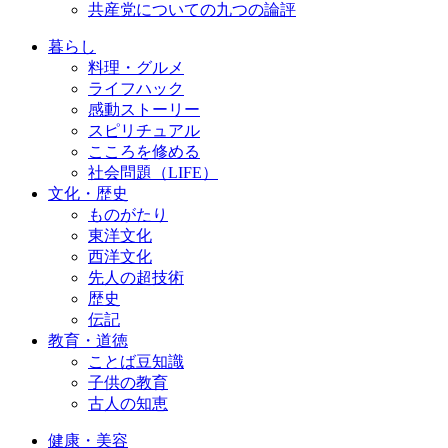
共産党についての九つの論評
暮らし
料理・グルメ
ライフハック
感動ストーリー
スピリチュアル
こころを修める
社会問題（LIFE）
文化・歴史
ものがたり
東洋文化
西洋文化
先人の超技術
歴史
伝記
教育・道徳
ことば豆知識
子供の教育
古人の知恵
健康・美容