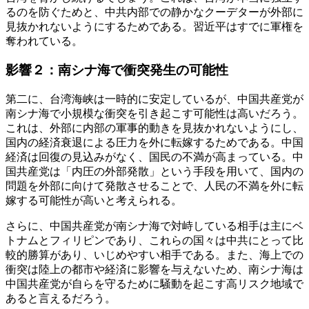
るのを防ぐためと、中共内部での静かなクーデターが外部に
見抜かれないようにするためである。習近平はすでに軍権を
奪われている。
影響２：南シナ海で衝突発生の可能性
第二に、台湾海峡は一時的に安定しているが、中国共産党が
南シナ海で小規模な衝突を引き起こす可能性は高いだろう。
これは、外部に内部の軍事的動きを見抜かれないようにし、
国内の経済衰退による圧力を外に転嫁するためである。中国
経済は回復の見込みがなく、国民の不満が高まっている。中
国共産党は「内圧の外部発散」という手段を用いて、国内の
問題を外部に向けて発散させることで、人民の不満を外に転
嫁する可能性が高いと考えられる。
さらに、中国共産党が南シナ海で対峙している相手は主にベ
トナムとフィリピンであり、これらの国々は中共にとって比
較的勝算があり、いじめやすい相手である。また、海上での
衝突は陸上の都市や経済に影響を与えないため、南シナ海は
中国共産党が自らを守るために騒動を起こす高リスク地域で
あると言えるだろう。