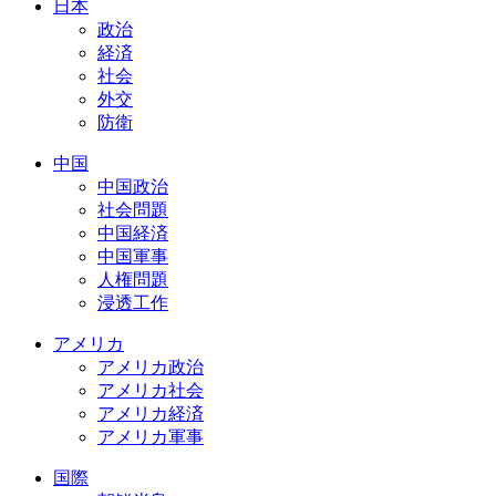
日本
政治
経済
社会
外交
防衛
中国
中国政治
社会問題
中国経済
中国軍事
人権問題
浸透工作
アメリカ
アメリカ政治
アメリカ社会
アメリカ経済
アメリカ軍事
国際