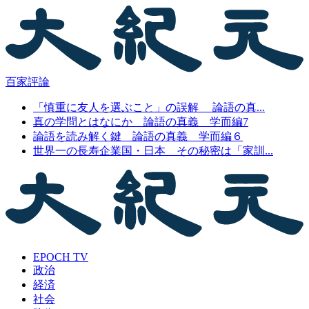
百家評論
「慎重に友人を選ぶこと」の誤解 論語の真...
真の学問とはなにか 論語の真義 学而編7
論語を読み解く鍵 論語の真義 学而編６
世界一の長寿企業国・日本 その秘密は「家訓...
EPOCH TV
政治
経済
社会