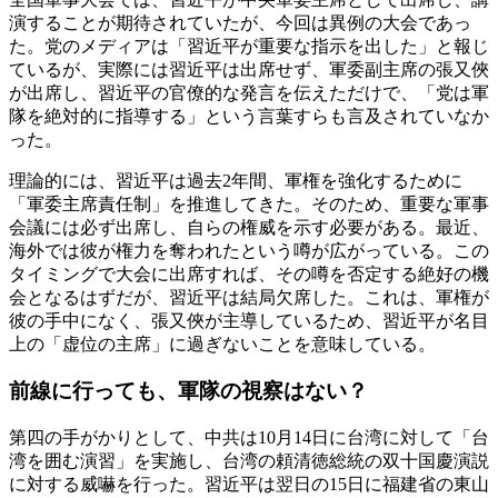
演することが期待されていたが、今回は異例の大会であっ
た。党のメディアは「習近平が重要な指示を出した」と報じ
ているが、実際には習近平は出席せず、軍委副主席の張又俠
が出席し、習近平の官僚的な発言を伝えただけで、「党は軍
隊を絶対的に指導する」という言葉すらも言及されていなか
った。
理論的には、習近平は過去2年間、軍権を強化するために
「軍委主席責任制」を推進してきた。そのため、重要な軍事
会議には必ず出席し、自らの権威を示す必要がある。最近、
海外では彼が権力を奪われたという噂が広がっている。この
タイミングで大会に出席すれば、その噂を否定する絶好の機
会となるはずだが、習近平は結局欠席した。これは、軍権が
彼の手中になく、張又俠が主導しているため、習近平が名目
上の「虚位の主席」に過ぎないことを意味している。
前線に行っても、軍隊の視察はない？
第四の手がかりとして、中共は10月14日に台湾に対して「台
湾を囲む演習」を実施し、台湾の頼清徳総統の双十国慶演説
に対する威嚇を行った。習近平は翌日の15日に福建省の東山