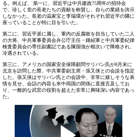
る。例えば、 第一に、習近平は中共建政75周年の招待会
で、珍しく党の長老たちの貢献を称賛し、自らの業績を誇示
しなかった。長老の温家宝と李瑞環がそれぞれ習近平の隣に
座っていることが特に目を引いた。
第二に、習近平派に属し、軍内の反腐敗を担当していた二人
の大将、中共軍事委員会弁公庁主任・鍾紹軍と中共軍委紀律
検査委員会の専任副書記である陳国強が相次いで降格され、
冷遇されている。
第三に、アメリカの国家安全保障顧問サリバン氏が8月末に
北京を訪問した際、中共軍委副主席・張又侠との会談を指定
した。張又侠はサリバン氏との会談中、非常に嬉しそうな表
情を見せ、会話の内容も米中両国の関係に直接言及してお
り、一般的な武官の役割を超えた非常に興味深い内容であっ
た。