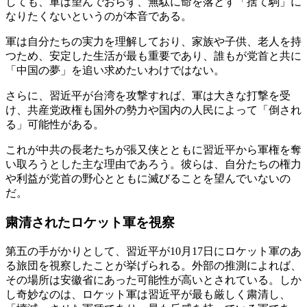
しても、軍は望んでおらず、無駄に命を落とす「捨て駒」に
なりたくないというのが本音である。
軍は自分たちの実力を理解しており、家族や子供、老人を持
つため、安定した生活が最も重要であり、誰もが党首と共に
「中国の夢」を追い求めたいわけではない。
さらに、習近平が台湾を攻撃すれば、軍は大きな打撃を受
け、共産党政権も国外の勢力や国内の人民によって「倒され
る」可能性がある。
これが中共の長老たちが張又侠とともに習近平から軍権を奪
い取ろうとした主な理由であろう。彼らは、自分たちの権力
や利益が党首の野心とともに滅びることを望んでいないの
だ。
粛清されたロケット軍を視察
第五の手がかりとして、習近平が10月17日にロケット軍のあ
る旅団を視察したことが挙げられる。外部の推測によれば、
その場所は安徽省にあった可能性が高いとされている。しか
し奇妙なのは、ロケット軍は習近平が最も厳しく粛清し、