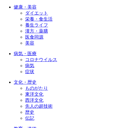
健康・美容
ダイエット
栄養・食生活
養生ライフ
漢方・薬膳
医食同源
美容
病気・医療
コロナウイルス
病気
症状
文化・歴史
ものがたり
東洋文化
西洋文化
先人の超技術
歴史
伝記