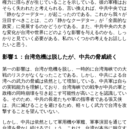
権力に揺らぎが生じていることを示している。彼の軍権はお
そらく失われたと考えられる。言い換えれば、中共中央では
「静かなクーデター」が起こったのである。これから我々が
注目すべきことは、この「静かなクーデター」が「全面的な
政変」に発展するのかどうかである。また、中共中央の大き
な変化が台湾や世界にどのような影響を与えるのかも、しっ
かりと見ていく必要がある。私のいくつかの考えをお話しし
たいと思う。
影響１：台湾危機は脱したが、中共の脅威続く
第一の影響は、台湾が危機を脱し、一時的に台湾海峡での大
戦のリスクがなくなったことである。しかし、中共による台
湾への武力の脅威は依然として増加している。中共軍は自ら
の実戦能力を理解しており、台湾海峡での戦争が中共の軍と
政権の同時崩壊を引き起こす可能性が高いことを認識してい
る。そのため、中共の長老たちや軍の指導者である張又侠
は、共に滅びることを避けるため、軽々しく武力で台湾を攻
撃することを望んでいない。
しかし、中共は依然として軍用機や軍艦、軍事演習を通じて
台湾を脅かし続けるでしょう。これは、台湾が本当に独立す