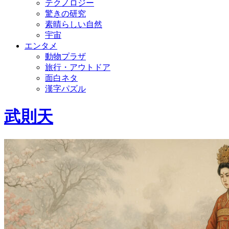
テクノロジー
驚きの研究
素晴らしい自然
宇宙
エンタメ
動物プラザ
旅行・アウトドア
面白ネタ
漢字パズル
武則天