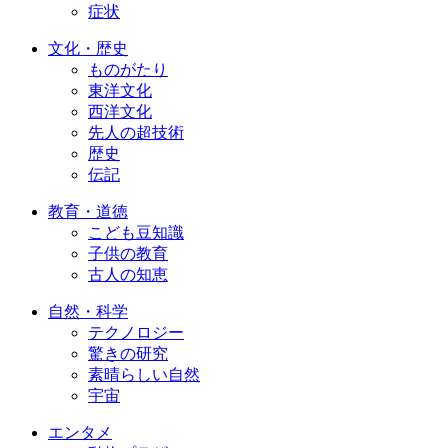
症状
文化・歴史
ものがたり
東洋文化
西洋文化
先人の超技術
歴史
伝記
教育・道徳
こども豆知識
子供の教育
古人の知恵
自然・科学
テクノロジー
驚きの研究
素晴らしい自然
宇宙
エンタメ