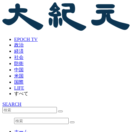
EPOCH TV
政治
経済
社会
防衛
中国
米国
国際
LIFE
すべて
SEARCH
ホーム