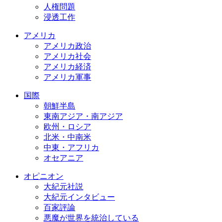
人権問題
浸透工作
アメリカ
アメリカ政治
アメリカ社会
アメリカ経済
アメリカ軍事
国際
朝鮮半島
東南アジア・南アジア
欧州・ロシア
北米・中南米
中東・アフリカ
オセアニア
オピニオン
大紀元社説
大紀元インタビュー
百家評論
悪魔が世界を統治している