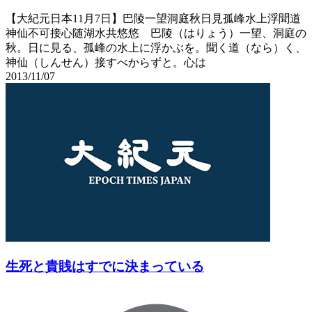
【大紀元日本11月7日】巴陵一望洞庭秋日見孤峰水上浮聞道
神仙不可接心随湖水共悠悠 巴陵（はりょう）一望、洞庭の
秋。日に見る、孤峰の水上に浮かぶを。聞く道（なら）く、
神仙（しんせん）接すべからずと。心は
2013/11/07
生死と貴賎はすでに決まっている