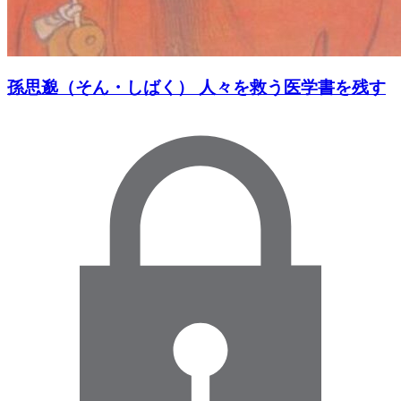
孫思邈（そん・しばく） 人々を救う医学書を残す