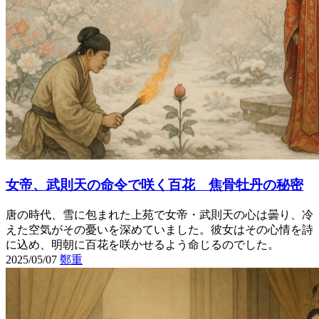
女帝、武則天の命令で咲く百花 焦骨牡丹の秘密
唐の時代、雪に包まれた上苑で女帝・武則天の心は曇り、冷
えた空気がその憂いを深めていました。彼女はその心情を詩
に込め、明朝に百花を咲かせるよう命じるのでした。
2025/05/07
鄭重