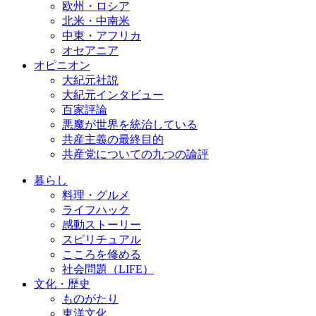
欧州・ロシア
北米・中南米
中東・アフリカ
オセアニア
オピニオン
大紀元社説
大紀元インタビュー
百家評論
悪魔が世界を統治している
共産主義の最終目的
共産党についての九つの論評
暮らし
料理・グルメ
ライフハック
感動ストーリー
スピリチュアル
こころを修める
社会問題（LIFE）
文化・歴史
ものがたり
東洋文化