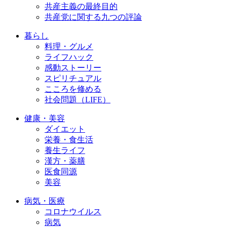
共産主義の最終目的
共産党に関する九つの評論
暮らし
料理・グルメ
ライフハック
感動ストーリー
スピリチュアル
こころを修める
社会問題（LIFE）
健康・美容
ダイエット
栄養・食生活
養生ライフ
漢方・薬膳
医食同源
美容
病気・医療
コロナウイルス
病気