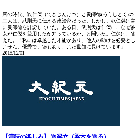
唐の時代、狄仁傑（てきじんけつ）と婁師徳(ろうしとく)の
二人は、武則天に仕える政治家だった。しかし、狄仁傑は常
に婁師徳を誹謗していた。ある日、武則天は仁傑に、なぜ彼
女が仁傑を登用したか知っているか、と聞いた。仁傑は、答
えた。「私には卓越した才能があり、他人の助けを必要とし
ません。優秀で、徳もあり、また世知に長けています」
2015/12/01
【漢詩の楽しみ】 送梁六（梁六を送る）