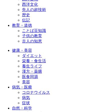
西洋文化
先人の超技術
歴史
伝記
教育・道徳
ことば豆知識
子供の教育
古人の知恵
健康・美容
ダイエット
栄養・食生活
養生ライフ
漢方・薬膳
医食同源
美容
病気・医療
コロナウイルス
病気
症状
自然・科学