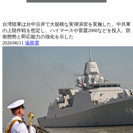
台湾陸軍は台中沿岸で大規模な実弾演習を実施した。中共軍
の上陸作戦を想定し、ハイマースや雷霆2000などを投入。防
衛態勢と即応能力の強化を示した
2026/06/11
張雨霏