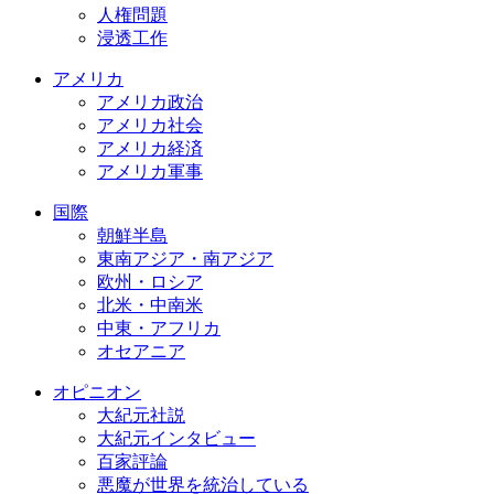
人権問題
浸透工作
アメリカ
アメリカ政治
アメリカ社会
アメリカ経済
アメリカ軍事
国際
朝鮮半島
東南アジア・南アジア
欧州・ロシア
北米・中南米
中東・アフリカ
オセアニア
オピニオン
大紀元社説
大紀元インタビュー
百家評論
悪魔が世界を統治している