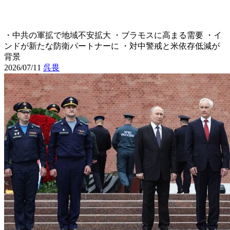
・中共の軍拡で地域不安拡大 ・ブラモスに高まる需要 ・イ
ンドが新たな防衛パートナーに ・対中警戒と米依存低減が
背景
2026/07/11
呉畏