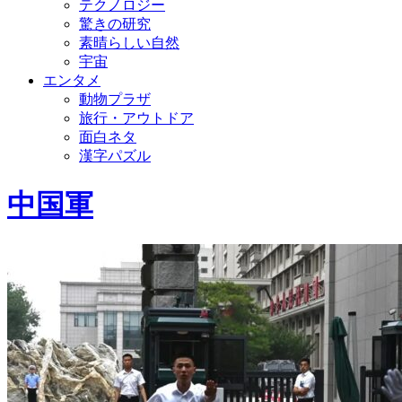
テクノロジー
驚きの研究
素晴らしい自然
宇宙
エンタメ
動物プラザ
旅行・アウトドア
面白ネタ
漢字パズル
中国軍