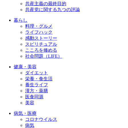
共産主義の最終目的
共産党に関する九つの評論
暮らし
料理・グルメ
ライフハック
感動ストーリー
スピリチュアル
こころを修める
社会問題（LIFE）
健康・美容
ダイエット
栄養・食生活
養生ライフ
漢方・薬膳
医食同源
美容
病気・医療
コロナウイルス
病気