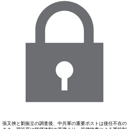
張又俠と劉振立の調査後、中共軍の重要ポストは後任不在の