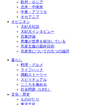
欧州・ロシア
北米・中南米
中東・アフリカ
オセアニア
オピニオン
大紀元社説
大紀元インタビュー
百家評論
悪魔が世界を統治している
共産主義の最終目的
共産党についての九つの論評
暮らし
料理・グルメ
ライフハック
感動ストーリー
スピリチュアル
こころを修める
社会問題（LIFE）
文化・歴史
ものがたり
東洋文化