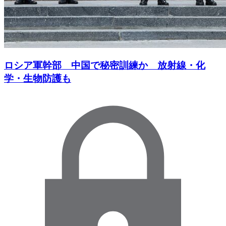
ロシア軍幹部 中国で秘密訓練か 放射線・化
学・生物防護も