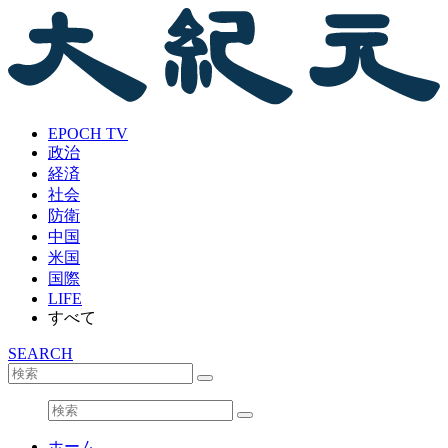
EPOCH TV
政治
経済
社会
防衛
中国
米国
国際
LIFE
すべて
SEARCH
ホーム