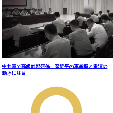
中共軍で高級幹部研修 習近平の軍掌握と粛清の
動きに注目