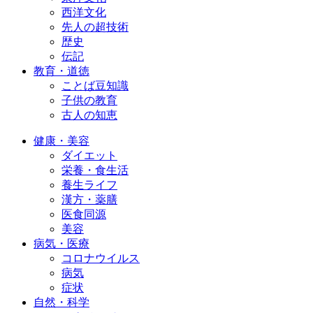
西洋文化
先人の超技術
歴史
伝記
教育・道徳
ことば豆知識
子供の教育
古人の知恵
健康・美容
ダイエット
栄養・食生活
養生ライフ
漢方・薬膳
医食同源
美容
病気・医療
コロナウイルス
病気
症状
自然・科学