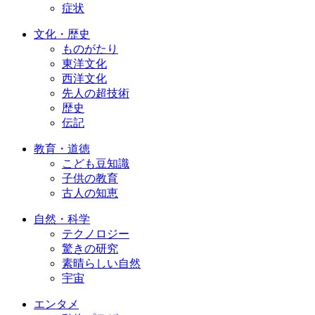
症状
文化・歴史
ものがたり
東洋文化
西洋文化
先人の超技術
歴史
伝記
教育・道徳
こども豆知識
子供の教育
古人の知恵
自然・科学
テクノロジー
驚きの研究
素晴らしい自然
宇宙
エンタメ