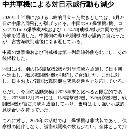
中共軍機による対日示威行動も減少
2026年上半期における比較的目立った動きとしては、6月27
日の中露合同飛行が挙げられる。中国のH-6爆撃機2機、ロ
シアのTu-95爆撃機2機およびTu-142哨戒機2機が共同で宮古
海峡を通過した。中国側の殲16戦闘機2機が護衛に当たった
が、宮古海峡到達後に引き返している。
中露の爆撃機および哨戒機は第一列島線外側を北上し、その
後帰投した。
同日には、別のH-6爆撃機2機が対馬海峡を通過して日本海
へ進出し、殲16戦闘機4機が後続して合流した。これに対
し、日本および韓国は戦闘機を緊急発進させ対応している。
ただし、今回の活動規模は2025年末と比べると限定的であ
る。2025年12月29日には、H-6爆撃機2機、Y-9偵察機2機、戦
闘機4機が宮古海峡を通過しており、当時はより強い示威的
意味合いを持っていた。
これに対し、2026年の活動では、爆撃機は非武装であり、偵
察機の随伴もなく、護衛戦闘機の数も少ない。全体として抑