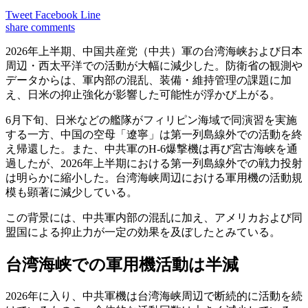
Tweet
Facebook
Line
share
comments
2026年上半期、中国共産党（中共）軍の台湾海峡および日本
周辺・西太平洋での活動が大幅に減少した。防衛省の観測や
データからは、軍内部の混乱、装備・維持管理の課題に加
え、日米の抑止強化が影響した可能性が浮かび上がる。
6月下旬、日米などの艦隊がフィリピン海域で同演習を実施
する一方、中国の空母「遼寧」は第一列島線外での活動を終
え帰還した。また、中共軍のH-6爆撃機は再び宮古海峡を通
過したが、2026年上半期における第一列島線外での戦力投射
は明らかに縮小した。台湾海峡周辺における軍用機の活動規
模も顕著に減少している。
この背景には、中共軍内部の混乱に加え、アメリカおよび同
盟国による抑止力が一定の効果を及ぼしたとみている。
台湾海峡での軍用機活動は半減
2026年に入り、中共軍機は台湾海峡周辺で断続的に活動を続