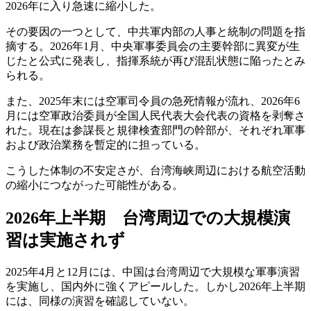
2026年に入り急速に縮小した。
その要因の一つとして、中共軍内部の人事と統制の問題を指
摘する。2026年1月、中央軍事委員会の主要幹部に異変が生
じたと公式に発表し、指揮系統が再び混乱状態に陥ったとみ
られる。
また、2025年末には空軍司令員の急死情報が流れ、2026年6
月には空軍政治委員が全国人民代表大会代表の資格を剥奪さ
れた。現在は参謀長と規律検査部門の幹部が、それぞれ軍事
および政治業務を暫定的に担っている。
こうした体制の不安定さが、台湾海峡周辺における航空活動
の縮小につながった可能性がある。
2026年上半期 台湾周辺での大規模演
習は実施されず
2025年4月と12月には、中国は台湾周辺で大規模な軍事演習
を実施し、国内外に強くアピールした。しかし2026年上半期
には、同様の演習を確認していない。