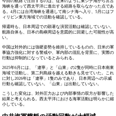
今回の航路で注目するのは、従来のように東シナ海から宮古
海峡を通って西太平洋に進出する経路を取らなかった点であ
る。4月には台湾海峡を通過して南シナ海へ入り、5月にはフ
ィリピン東方海域での活動を確認している。
帰還時も、日本周辺での顕著な演習活動は確認していない。
航路自体も、日本の島嶼周辺を意図的に回避した可能性が高
い。
中国は対外的には強硬姿勢を維持しているものの、日米の軍
事協力強化に対する警戒や、軍内部の混乱を背景に、実際の
行動は抑制的になっているとみられる。
2025年6月には、「遼寧」と「山東」の2隻が同時に日本南東
海域で活動し、第二列島線を越える動きも見せていた。これ
に対し2026年は「遼寧」1隻のみであり、日本周辺への示威
行動も確認していない。「山東」は出動していない。
こうした変化は、対外圧力および内部事情の双方が影響した
結果と考えられる。西太平洋における海軍活動は明らかに縮
小している。