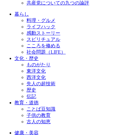
共産党についての九つの論評
暮らし
料理・グルメ
ライフハック
感動ストーリー
スピリチュアル
こころを修める
社会問題（LIFE）
文化・歴史
ものがたり
東洋文化
西洋文化
先人の超技術
歴史
伝記
教育・道徳
ことば豆知識
子供の教育
古人の知恵
健康・美容