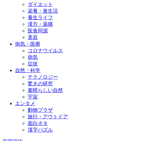
ダイエット
栄養・食生活
養生ライフ
漢方・薬膳
医食同源
美容
病気・医療
コロナウイルス
病気
症状
自然・科学
テクノロジー
驚きの研究
素晴らしい自然
宇宙
エンタメ
動物プラザ
旅行・アウトドア
面白ネタ
漢字パズル