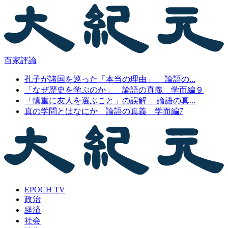
百家評論
孔子が諸国を巡った「本当の理由」 論語の...
「なぜ歴史を学ぶのか」 論語の真義 学而編９
「慎重に友人を選ぶこと」の誤解 論語の真...
真の学問とはなにか 論語の真義 学而編7
EPOCH TV
政治
経済
社会