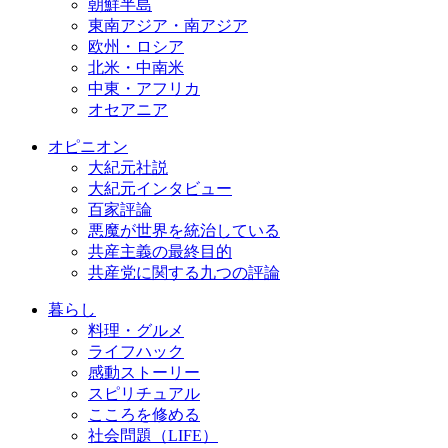
朝鮮半島
東南アジア・南アジア
欧州・ロシア
北米・中南米
中東・アフリカ
オセアニア
オピニオン
大紀元社説
大紀元インタビュー
百家評論
悪魔が世界を統治している
共産主義の最終目的
共産党に関する九つの評論
暮らし
料理・グルメ
ライフハック
感動ストーリー
スピリチュアル
こころを修める
社会問題（LIFE）