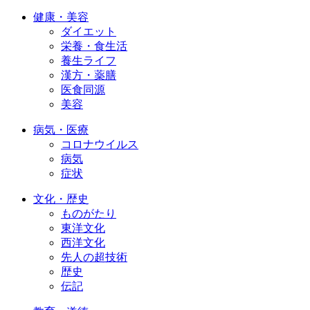
健康・美容
ダイエット
栄養・食生活
養生ライフ
漢方・薬膳
医食同源
美容
病気・医療
コロナウイルス
病気
症状
文化・歴史
ものがたり
東洋文化
西洋文化
先人の超技術
歴史
伝記