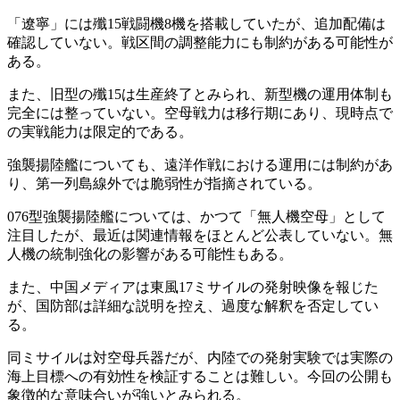
「遼寧」には殲15戦闘機8機を搭載していたが、追加配備は
確認していない。戦区間の調整能力にも制約がある可能性が
ある。
また、旧型の殲15は生産終了とみられ、新型機の運用体制も
完全には整っていない。空母戦力は移行期にあり、現時点で
の実戦能力は限定的である。
強襲揚陸艦についても、遠洋作戦における運用には制約があ
り、第一列島線外では脆弱性が指摘されている。
076型強襲揚陸艦については、かつて「無人機空母」として
注目したが、最近は関連情報をほとんど公表していない。無
人機の統制強化の影響がある可能性もある。
また、中国メディアは東風17ミサイルの発射映像を報じた
が、国防部は詳細な説明を控え、過度な解釈を否定してい
る。
同ミサイルは対空母兵器だが、内陸での発射実験では実際の
海上目標への有効性を検証することは難しい。今回の公開も
象徴的な意味合いが強いとみられる。