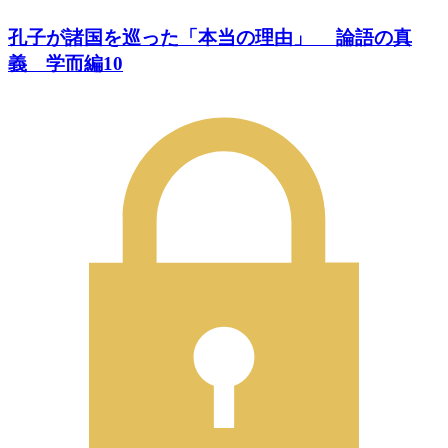
孔子が諸国を巡った「本当の理由」 論語の真
義 学而編10