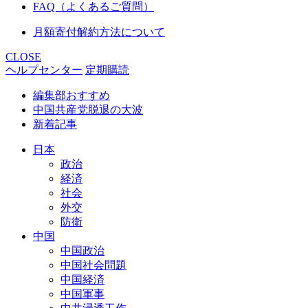
FAQ（よくあるご質問）
月額寄付解約方法について
CLOSE
ヘルプセンター
定期購読
編集部おすすめ
中国共産党脱退の大波
新着記事
日本
政治
経済
社会
外交
防衛
中国
中国政治
中国社会問題
中国経済
中国軍事