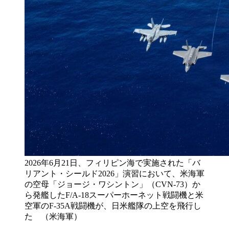
2026年6月21日、フィリピン海で実施された「バ
リアント・シールド2026」演習において、米海軍
の空母「ジョージ・ワシントン」（CVN-73）か
ら発艦したF/A-18スーパーホーネット戦闘機と米
空軍のF-35A戦闘機が、日米艦隊の上空を飛行し
た （米海軍）