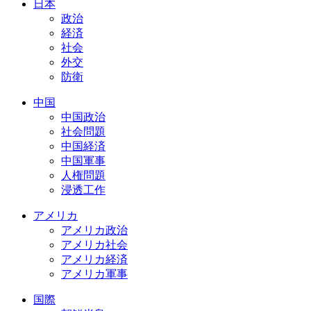
日本
政治
経済
社会
外交
防衛
中国
中国政治
社会問題
中国経済
中国軍事
人権問題
浸透工作
アメリカ
アメリカ政治
アメリカ社会
アメリカ経済
アメリカ軍事
国際