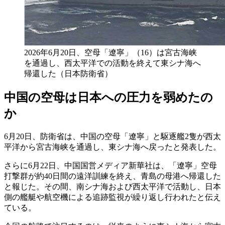
2026年6月20日、空母「遼寧」（16）は宮古海峡
を通過し、西太平洋での活動を終えて東シナ海へ
帰還した（日本防衛省）
中国の空母は日本への圧力を弱めたの
か
6月20日、防衛省は、中国の空母「遼寧」と駆逐艦2隻が西太
平洋から宮古海峡を通過し、東シナ海へ戻ったと発表した。
さらに6月22日、中国国営メディア新華社は、「遼寧」空母
打撃群が約40日間の遠洋訓練を終え、青島の母港へ帰還した
と報じた。その間、南シナ海および西太平洋で活動し、日本
側の艦艇や航空機による追跡監視が繰り返し行われたと伝え
ている。