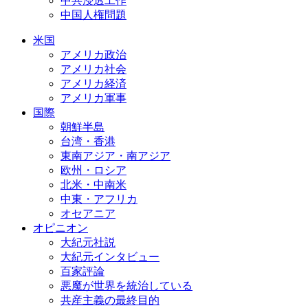
中共浸透工作
中国人権問題
米国
アメリカ政治
アメリカ社会
アメリカ経済
アメリカ軍事
国際
朝鮮半島
台湾・香港
東南アジア・南アジア
欧州・ロシア
北米・中南米
中東・アフリカ
オセアニア
オピニオン
大紀元社説
大紀元インタビュー
百家評論
悪魔が世界を統治している
共産主義の最終目的