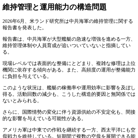
維持管理と運用能力の構造問題
2026年6月、米ランド研究所は中共海軍の維持管理に関する
報告書を発表した。
報告書は、中共海軍が大型艦艇の急速な増強を進める一方、
維持管理体制や人員育成が追いついていないと指摘してい
る。
現場レベルでは表面的な整備にとどまり、複雑な修理は上位
機関に依存する傾向がある。また、高頻度の運用が整備能力
に負担を与えている。
このような状況は、艦艇の稼働率や運用効率に影響を及ぼし
得る。活動回数の減少も、こうした構造的要因と無関係では
ないとみられる。
さらに、国際情勢の変化に伴う資源供給の不安定化も、間接
的な影響を与えている可能性がある。
アメリカ軍は中東での作戦を継続する一方、西太平洋にも空
母戦力を維持している。短期間で複数の空母を展開できる能