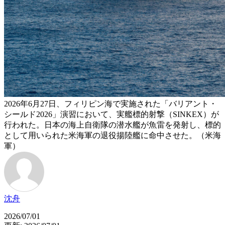
2026年6月27日、フィリピン海で実施された「バリアント・
シールド2026」演習において、実艦標的射撃（SINKEX）が
行われた。日本の海上自衛隊の潜水艦が魚雷を発射し、標的
として用いられた米海軍の退役揚陸艦に命中させた。（米海
軍）
沈舟
2026/07/01