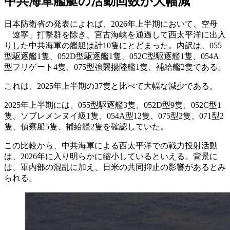
中共海軍艦艇の活動回数が大幅減
日本防衛省の発表によれば、2026年上半期において、空母
「遼寧」打撃群を除き、宮古海峡を通過して西太平洋に出入
りした中共海軍の艦艇は計10隻にとどまった。内訳は、055
型駆逐艦1隻、052D型駆逐艦1隻、052C型駆逐艦1隻、054A
型フリゲート4隻、075型強襲揚陸艦1隻、補給艦2隻である。
これは、2025年上半期の37隻と比べて大幅な減少である。
2025年上半期には、055型駆逐艦3隻、052D型9隻、052C型1
隻、ソブレメンヌイ級1隻、054A型12隻、075型2隻、071型2
隻、偵察船5隻、補給艦2隻を確認していた。
この比較から、中共海軍による西太平洋での戦力投射活動
は、2026年に入り明らかに縮小しているといえる。背景に
は、軍内部の混乱に加え、日米の共同抑止の影響があるとみ
られる。