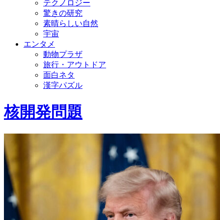
テクノロジー
驚きの研究
素晴らしい自然
宇宙
エンタメ
動物プラザ
旅行・アウトドア
面白ネタ
漢字パズル
核開発問題