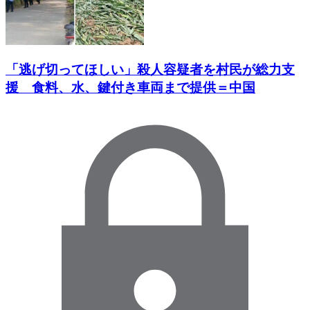
「逃げ切ってほしい」殺人容疑者を村民が総力支
援 食料、水、鍵付き車両まで提供＝中国