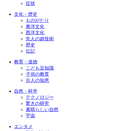
症状
文化・歴史
ものがたり
東洋文化
西洋文化
先人の超技術
歴史
伝記
教育・道徳
こども豆知識
子供の教育
古人の知恵
自然・科学
テクノロジー
驚きの研究
素晴らしい自然
宇宙
エンタメ