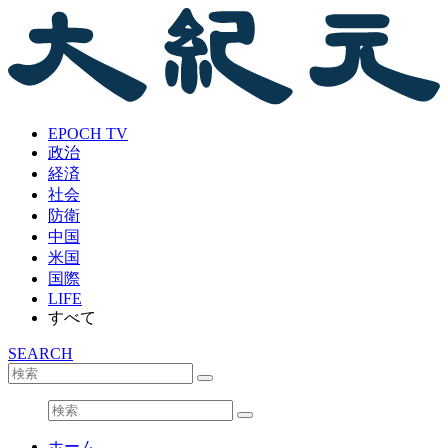
EPOCH TV
政治
経済
社会
防衛
中国
米国
国際
LIFE
すべて
SEARCH
ホーム