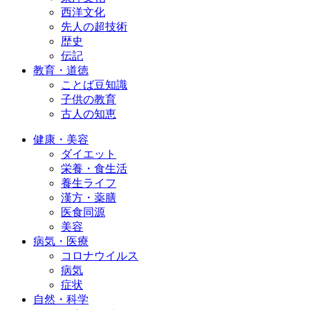
西洋文化
先人の超技術
歴史
伝記
教育・道徳
ことば豆知識
子供の教育
古人の知恵
健康・美容
ダイエット
栄養・食生活
養生ライフ
漢方・薬膳
医食同源
美容
病気・医療
コロナウイルス
病気
症状
自然・科学