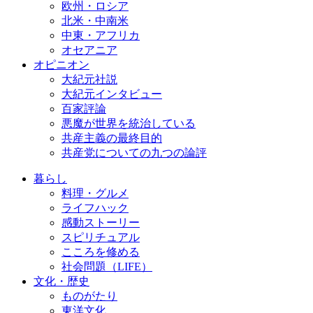
欧州・ロシア
北米・中南米
中東・アフリカ
オセアニア
オピニオン
大紀元社説
大紀元インタビュー
百家評論
悪魔が世界を統治している
共産主義の最終目的
共産党についての九つの論評
暮らし
料理・グルメ
ライフハック
感動ストーリー
スピリチュアル
こころを修める
社会問題（LIFE）
文化・歴史
ものがたり
東洋文化