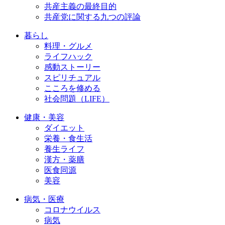
共産主義の最終目的
共産党に関する九つの評論
暮らし
料理・グルメ
ライフハック
感動ストーリー
スピリチュアル
こころを修める
社会問題（LIFE）
健康・美容
ダイエット
栄養・食生活
養生ライフ
漢方・薬膳
医食同源
美容
病気・医療
コロナウイルス
病気