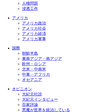
人権問題
浸透工作
アメリカ
アメリカ政治
アメリカ社会
アメリカ経済
アメリカ軍事
国際
朝鮮半島
東南アジア・南アジア
欧州・ロシア
北米・中南米
中東・アフリカ
オセアニア
オピニオン
大紀元社説
大紀元インタビュー
百家評論
悪魔が世界を統治している