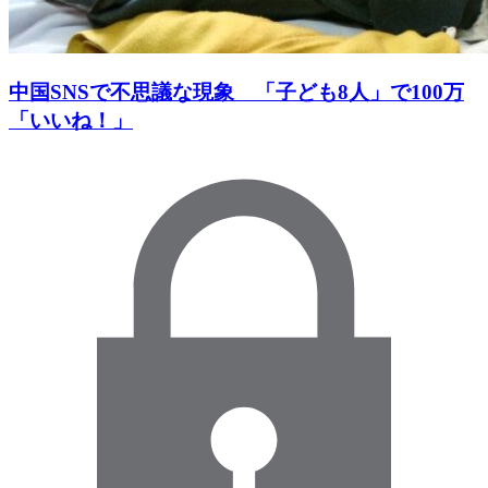
中国SNSで不思議な現象 「子ども8人」で100万
「いいね！」