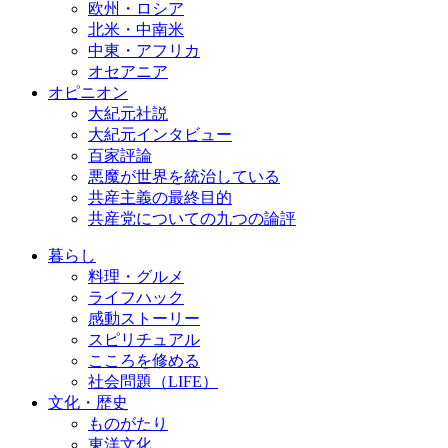
欧州・ロシア
北米・中南米
中東・アフリカ
オセアニア
オピニオン
大紀元社説
大紀元インタビュー
百家評論
悪魔が世界を統治している
共産主義の最終目的
共産党についての九つの論評
暮らし
料理・グルメ
ライフハック
感動ストーリー
スピリチュアル
こころを修める
社会問題（LIFE）
文化・歴史
ものがたり
東洋文化