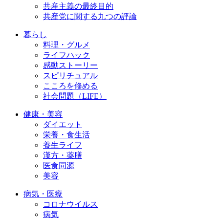
共産主義の最終目的
共産党に関する九つの評論
暮らし
料理・グルメ
ライフハック
感動ストーリー
スピリチュアル
こころを修める
社会問題（LIFE）
健康・美容
ダイエット
栄養・食生活
養生ライフ
漢方・薬膳
医食同源
美容
病気・医療
コロナウイルス
病気