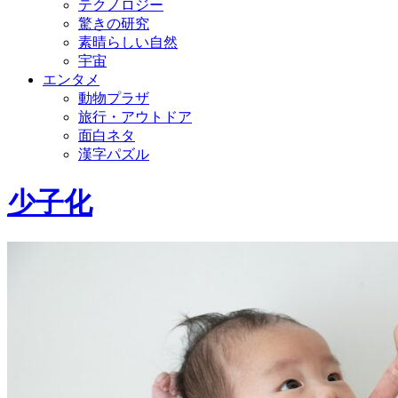
テクノロジー
驚きの研究
素晴らしい自然
宇宙
エンタメ
動物プラザ
旅行・アウトドア
面白ネタ
漢字パズル
少子化