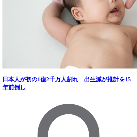
日本人が初の1億2千万人割れ 出生減が推計を15
年前倒し