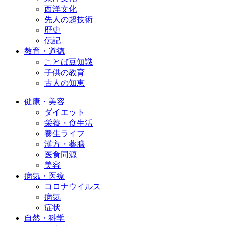
西洋文化
先人の超技術
歴史
伝記
教育・道徳
ことば豆知識
子供の教育
古人の知恵
健康・美容
ダイエット
栄養・食生活
養生ライフ
漢方・薬膳
医食同源
美容
病気・医療
コロナウイルス
病気
症状
自然・科学