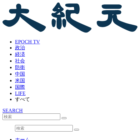
EPOCH TV
政治
経済
社会
防衛
中国
米国
国際
LIFE
すべて
SEARCH
ホーム