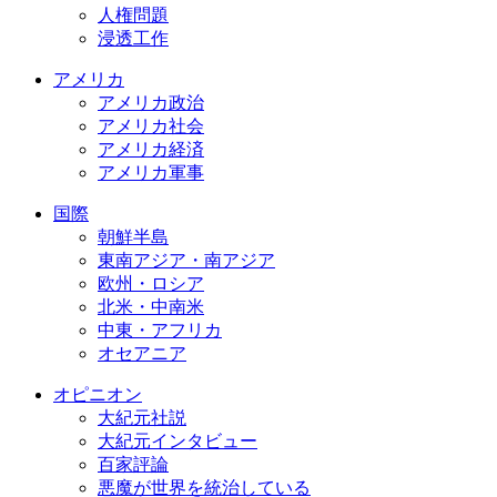
人権問題
浸透工作
アメリカ
アメリカ政治
アメリカ社会
アメリカ経済
アメリカ軍事
国際
朝鮮半島
東南アジア・南アジア
欧州・ロシア
北米・中南米
中東・アフリカ
オセアニア
オピニオン
大紀元社説
大紀元インタビュー
百家評論
悪魔が世界を統治している