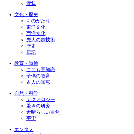
症状
文化・歴史
ものがたり
東洋文化
西洋文化
先人の超技術
歴史
伝記
教育・道徳
こども豆知識
子供の教育
古人の知恵
自然・科学
テクノロジー
驚きの研究
素晴らしい自然
宇宙
エンタメ