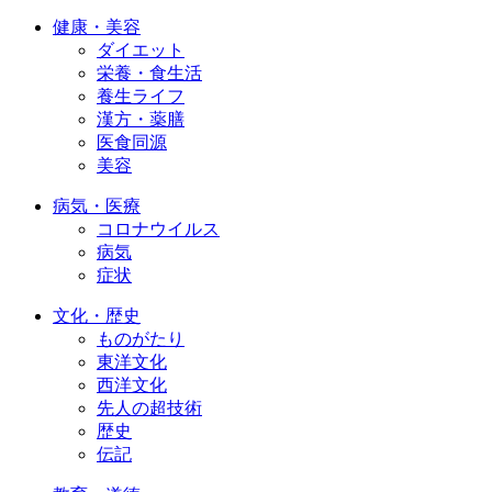
健康・美容
ダイエット
栄養・食生活
養生ライフ
漢方・薬膳
医食同源
美容
病気・医療
コロナウイルス
病気
症状
文化・歴史
ものがたり
東洋文化
西洋文化
先人の超技術
歴史
伝記