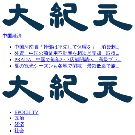
中国経済
中国河南省「幹部は率先して休暇を」 消費刺...
外資 中国の商業用不動産を相次ぎ売却 取得...
PRADA 中国で毎年2～3店舗閉鎖へ 高級ブラ...
夏の観光シーズンも各地で閑散 景気低迷で旅...
EPOCH TV
政治
経済
社会