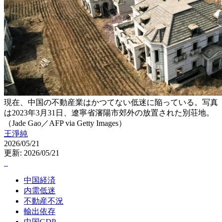
現在、中国の不動産業はかつてない低迷に陥っている。写真
は2023年3月31日、遼寧省瀋陽市郊外の放置された別荘地。
（Jade Gao／AFP via Getty Images）
王淨純
2026/05/21
更新: 2026/05/21
中国経済
内需低迷
不動産不況
輸出依存
中国GDP