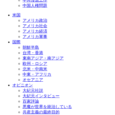
中共浸透工作
中国人権問題
米国
アメリカ政治
アメリカ社会
アメリカ経済
アメリカ軍事
国際
朝鮮半島
台湾・香港
東南アジア・南アジア
欧州・ロシア
北米・中南米
中東・アフリカ
オセアニア
オピニオン
大紀元社説
大紀元インタビュー
百家評論
悪魔が世界を統治している
共産主義の最終目的