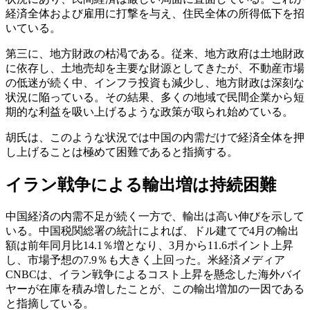
経済全体および雇用に打撃を与え、住民全体の所得低下を招
いている。
第三に、地方財政の枯渇である。従来、地方政府は土地財政
に依存し、土地売却を主要な財源としてきたが、不動産市場
の低迷が続く中、インフラ投資も減少し、地方財政は深刻な
状況に陥っている。その結果、多くの地域で民間企業から短
期的な利益を吸い上げるような政策が取られ始めている。
胡氏は、このような状況では中国の内需だけで経済全体を押
し上げることは極めて困難であると指摘する。
イラン戦争による輸出増は持続困難
中国経済の内需不足が続く一方で、輸出は高い伸びを示して
いる。中国税関総署の統計によれば、ドル建てで4月の輸出
額は前年同月比14.1％増となり、3月から11.6ポイント上昇
し、市場予想の7.9％も大きく上回った。米経済メディア
CNBCは、イラン戦争によるコスト上昇を懸念した海外バイ
ヤーが在庫を積み増したことが、この輸出増加の一因である
と指摘している。