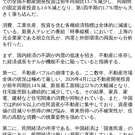
での全国不動産開発投資は前年同期比13.7％減少し、同期間
の固定資産投資も1.6％減となり、第1四半期の1.7％増から大
きく落ち込んだ。
消費、工業生産、投資を含む各種経済指標は全体的に減速し
ている。新唐人テレビの番組「時事縦横」において、上海の
元企業家である胡立任氏が、内需と外部環境の両面から分析
を行った。
まず、国内経済の不調が内需の低迷を招き、不動産に依存し
た経済成長モデルが機能不全に陥っていると指摘する。
第一に、不動産バブルの崩壊である。ここ数年、不動産市場
全体の状況は極めて厳しい。2026年4月には不動産開発投資
が前年同期比14％減、新規着工面積は22％の大幅減となり、
住宅販売額も継続的に減少している。その結果、家具、家
電、建材など住宅関連の消費が抑制されている。また、中国
では約60％以上の住民資産が不動産に集中しており、資産価
値の目減りや所得の伸び悩み、将来所得への不確実性が、住
民の高額な消費への慎重姿勢を強めている。
第二に、民間経済の停滞である。中国経済は「国進民退」の
状況にあり、民間経済は厳しい局面に直面している。これが