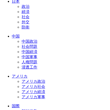
日本
政治
経済
社会
外交
防衛
中国
中国政治
社会問題
中国経済
中国軍事
人権問題
浸透工作
アメリカ
アメリカ政治
アメリカ社会
アメリカ経済
アメリカ軍事
国際