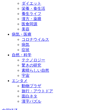
ダイエット
栄養・食生活
養生ライフ
漢方・薬膳
医食同源
美容
病気・医療
コロナウイルス
病気
症状
自然・科学
テクノロジー
驚きの研究
素晴らしい自然
宇宙
エンタメ
動物プラザ
旅行・アウトドア
面白ネタ
漢字パズル