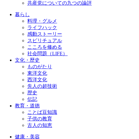
共産党についての九つの論評
暮らし
料理・グルメ
ライフハック
感動ストーリー
スピリチュアル
こころを修める
社会問題（LIFE）
文化・歴史
ものがたり
東洋文化
西洋文化
先人の超技術
歴史
伝記
教育・道徳
ことば豆知識
子供の教育
古人の知恵
健康・美容