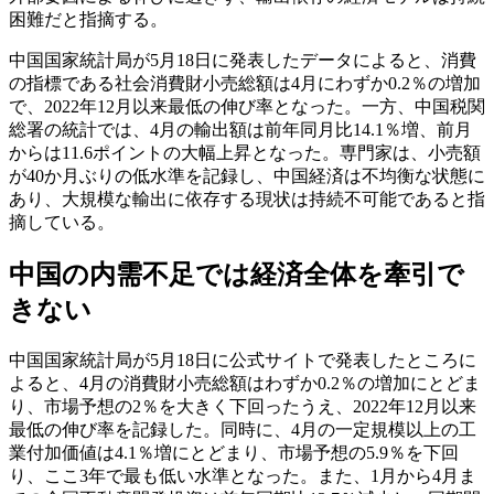
困難だと指摘する。
中国国家統計局が5月18日に発表したデータによると、消費
の指標である社会消費財小売総額は4月にわずか0.2％の増加
で、2022年12月以来最低の伸び率となった。一方、中国税関
総署の統計では、4月の輸出額は前年同月比14.1％増、前月
からは11.6ポイントの大幅上昇となった。専門家は、小売額
が40か月ぶりの低水準を記録し、中国経済は不均衡な状態に
あり、大規模な輸出に依存する現状は持続不可能であると指
摘している。
中国の内需不足では経済全体を牽引で
きない
中国国家統計局が5月18日に公式サイトで発表したところに
よると、4月の消費財小売総額はわずか0.2％の増加にとどま
り、市場予想の2％を大きく下回ったうえ、2022年12月以来
最低の伸び率を記録した。同時に、4月の一定規模以上の工
業付加価値は4.1％増にとどまり、市場予想の5.9％を下回
り、ここ3年で最も低い水準となった。また、1月から4月ま