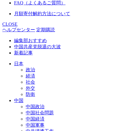
FAQ（よくあるご質問）
月額寄付解約方法について
CLOSE
ヘルプセンター
定期購読
編集部おすすめ
中国共産党脱退の大波
新着記事
日本
政治
経済
社会
外交
防衛
中国
中国政治
中国社会問題
中国経済
中国軍事