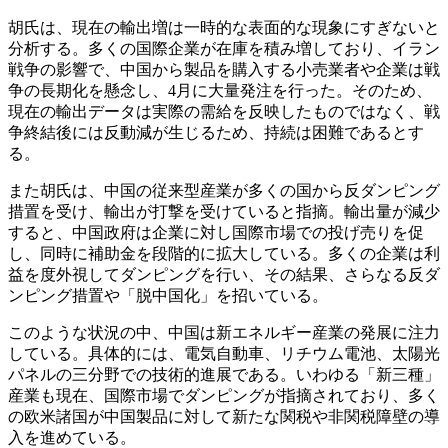
胡氏は、現在の輸出増は一時的な表面的な現象にすぎないと
分析する。多くの国際企業が在庫を積み増しており、イラン
戦争の影響で、中国から製品を購入する小売業者や企業は戦
争の長期化を懸念し、4月に大量発注を行った。そのため、
現在の輸出データは実際の需給を反映したものではなく、戦
争終結後には反動減が生じるため、持続は困難であるとす
る。
また胡氏は、中国の従来型産業が多くの国から反ダンピング
措置を受け、輸出が打撃を受けていると指摘。輸出量が減少
すると、中国政府は企業に対し国際市場での投げ売りを促
し、同時に補助金を段階的に拡大している。多くの企業は利
益を度外視してダンピングを行い、その結果、さらなる反ダ
ンピング措置や「脱中国化」を招いている。
このような状況の中、中国は新エネルギー産業の発展に注力
している。具体的には、電気自動車、リチウム電池、太陽光
パネルの三分野での技術的進展である。いわゆる「新三種」
産業も現在、国際市場でダンピングが指摘されており、多く
の欧米諸国が中国製品に対して新たな関税や非関税障壁の導
入を進めている。