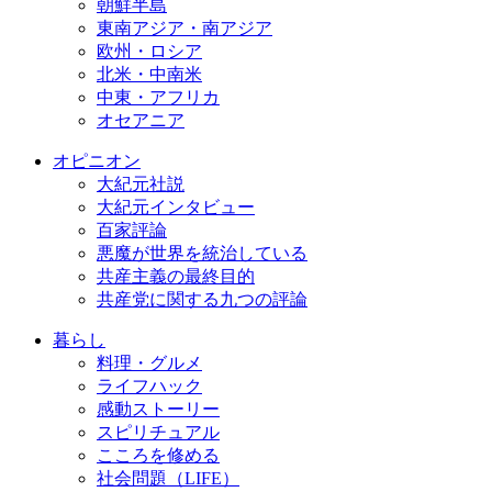
朝鮮半島
東南アジア・南アジア
欧州・ロシア
北米・中南米
中東・アフリカ
オセアニア
オピニオン
大紀元社説
大紀元インタビュー
百家評論
悪魔が世界を統治している
共産主義の最終目的
共産党に関する九つの評論
暮らし
料理・グルメ
ライフハック
感動ストーリー
スピリチュアル
こころを修める
社会問題（LIFE）