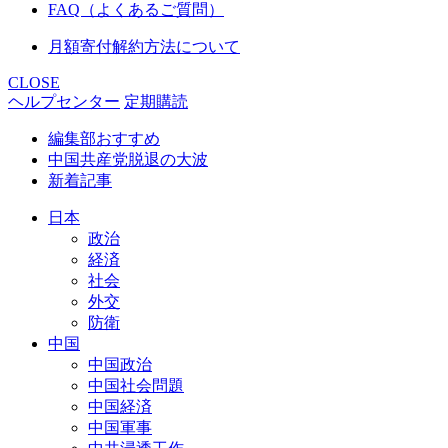
FAQ（よくあるご質問）
月額寄付解約方法について
CLOSE
ヘルプセンター
定期購読
編集部おすすめ
中国共産党脱退の大波
新着記事
日本
政治
経済
社会
外交
防衛
中国
中国政治
中国社会問題
中国経済
中国軍事