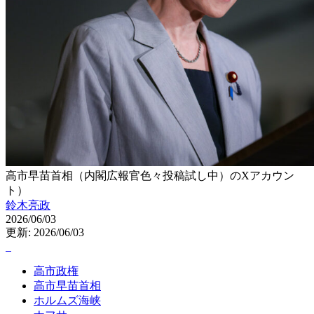
高市早苗首相（内閣広報官色々投稿試し中）のXアカウン
ト）
鈴木亮政
2026/06/03
更新: 2026/06/03
高市政権
高市早苗首相
ホルムズ海峡