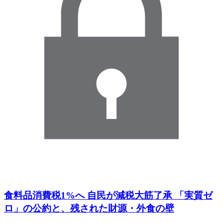
食料品消費税1%へ 自民が減税大筋了承 「実質ゼ
ロ」の公約と、残された財源・外食の壁