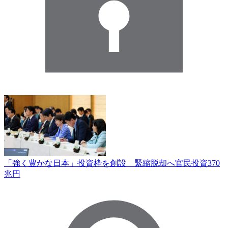
「強く豊かな日本」投資枠を創設 緊縮脱却へ官民投資370
兆円