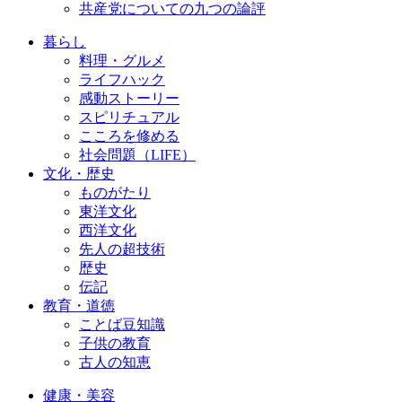
共産党についての九つの論評
暮らし
料理・グルメ
ライフハック
感動ストーリー
スピリチュアル
こころを修める
社会問題（LIFE）
文化・歴史
ものがたり
東洋文化
西洋文化
先人の超技術
歴史
伝記
教育・道徳
ことば豆知識
子供の教育
古人の知恵
健康・美容