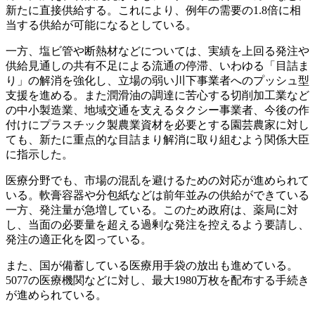
新たに直接供給する。これにより、例年の需要の1.8倍に相
当する供給が可能になるとしている。
一方、塩ビ管や断熱材などについては、実績を上回る発注や
供給見通しの共有不足による流通の停滞、いわゆる「目詰ま
り」の解消を強化し、立場の弱い川下事業者へのプッシュ型
支援を進める。また潤滑油の調達に苦心する切削加工業など
の中小製造業、地域交通を支えるタクシー事業者、今後の作
付けにプラスチック製農業資材を必要とする園芸農家に対し
ても、新たに重点的な目詰まり解消に取り組むよう関係大臣
に指示した。
医療分野でも、市場の混乱を避けるための対応が進められて
いる。軟膏容器や分包紙などは前年並みの供給ができている
一方、発注量が急増している。このため政府は、薬局に対
し、当面の必要量を超える過剰な発注を控えるよう要請し、
発注の適正化を図っている。
また、国が備蓄している医療用手袋の放出も進めている。
5077の医療機関などに対し、最大1980万枚を配布する手続き
が進められている。