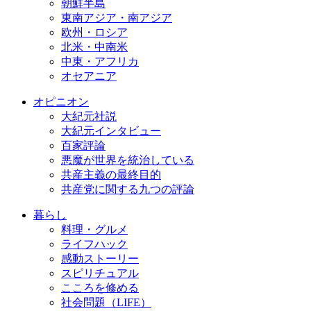
朝鮮半島
東南アジア・南アジア
欧州・ロシア
北米・中南米
中東・アフリカ
オセアニア
オピニオン
大紀元社説
大紀元インタビュー
百家評論
悪魔が世界を統治している
共産主義の最終目的
共産党に関する九つの評論
暮らし
料理・グルメ
ライフハック
感動ストーリー
スピリチュアル
こころを修める
社会問題（LIFE）