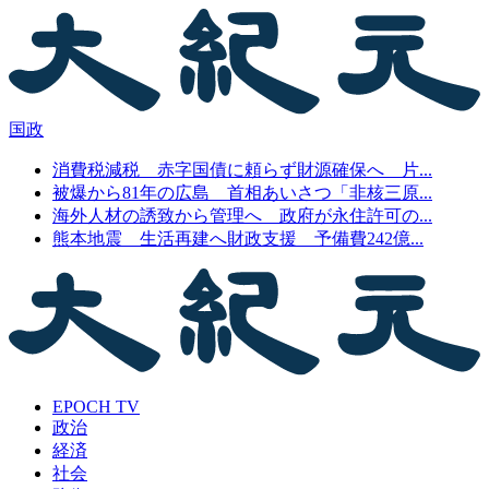
国政
消費税減税 赤字国債に頼らず財源確保へ 片...
被爆から81年の広島 首相あいさつ「非核三原...
海外人材の誘致から管理へ 政府が永住許可の...
熊本地震 生活再建へ財政支援 予備費242億...
EPOCH TV
政治
経済
社会