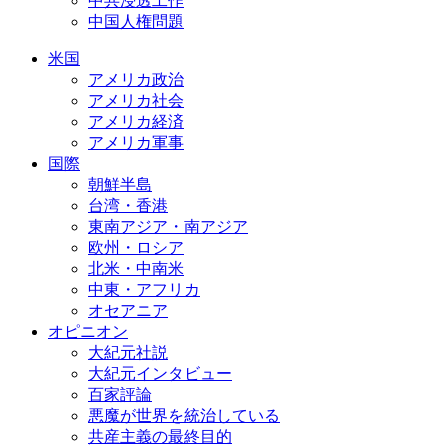
中共浸透工作
中国人権問題
米国
アメリカ政治
アメリカ社会
アメリカ経済
アメリカ軍事
国際
朝鮮半島
台湾・香港
東南アジア・南アジア
欧州・ロシア
北米・中南米
中東・アフリカ
オセアニア
オピニオン
大紀元社説
大紀元インタビュー
百家評論
悪魔が世界を統治している
共産主義の最終目的