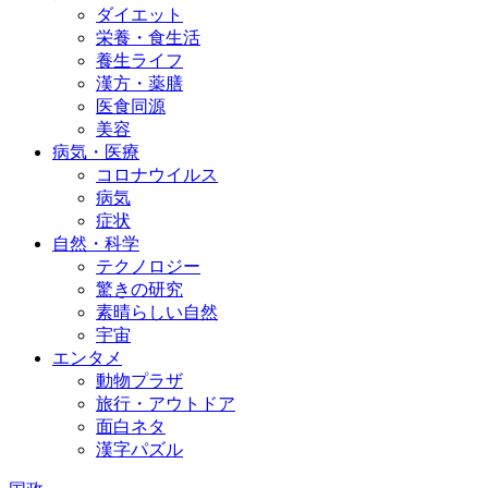
ダイエット
栄養・食生活
養生ライフ
漢方・薬膳
医食同源
美容
病気・医療
コロナウイルス
病気
症状
自然・科学
テクノロジー
驚きの研究
素晴らしい自然
宇宙
エンタメ
動物プラザ
旅行・アウトドア
面白ネタ
漢字パズル