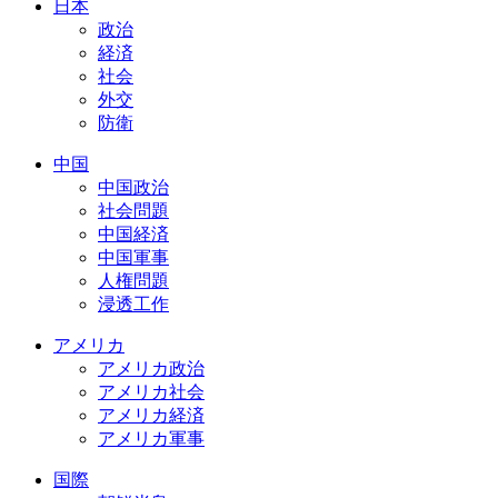
日本
政治
経済
社会
外交
防衛
中国
中国政治
社会問題
中国経済
中国軍事
人権問題
浸透工作
アメリカ
アメリカ政治
アメリカ社会
アメリカ経済
アメリカ軍事
国際