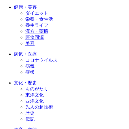
健康・美容
ダイエット
栄養・食生活
養生ライフ
漢方・薬膳
医食同源
美容
病気・医療
コロナウイルス
病気
症状
文化・歴史
ものがたり
東洋文化
西洋文化
先人の超技術
歴史
伝記