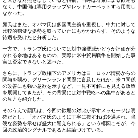
と大きな対照をなしていると指摘。当時は群衆による歓迎も
なく、中国側は専用タラップやレッドカーペットすら用意し
なかった。
顏氏はまた、オバマ氏は多国間主義を重視し、中共に対して
比較的穏健な姿勢を取っていたにもかかわらず、そのような
待遇を受けたと分析した。
一方で、トランプ氏については対中強硬派かどうか評価が分
かれる余地はあるものの、実際に米中貿易戦争を開始した事
実は否定できないと述べた。
さらに、トランプ政権下のアメリカはヨーロッパ情勢からの
関与を弱め、グリーンランド問題に言及したほか、米ロ関係
の改善にも強い意欲を示すなど、一見不可解にも見える政策
を展開してきたが、その背景には対中戦略への集中があると
の見方を紹介した。
そのうえで顏氏は、今回の歓迎の対比が示すメッセージは明
確だとし、「オバマ氏のように丁寧に接すれば冷遇され、強
硬な姿勢を示せば盛大に迎えられる」という構図こそが、今
回の政治的シグナルであると結論づけている。