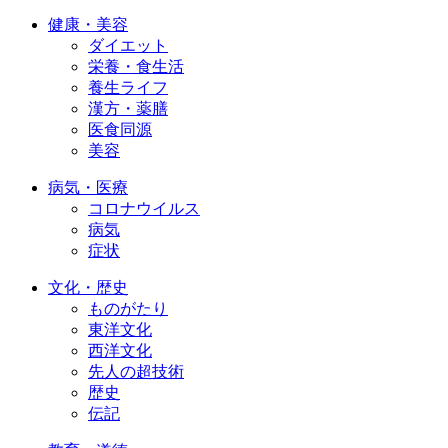
健康・美容
ダイエット
栄養・食生活
養生ライフ
漢方・薬膳
医食同源
美容
病気・医療
コロナウイルス
病気
症状
文化・歴史
ものがたり
東洋文化
西洋文化
先人の超技術
歴史
伝記