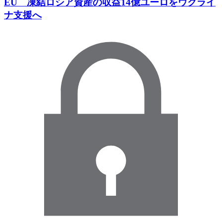
EU 凍結ロシア資産の収益14億ユーロをウクライ
ナ支援へ