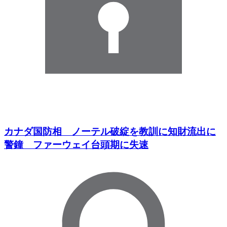
カナダ国防相 ノーテル破綻を教訓に知財流出に
警鐘 ファーウェイ台頭期に失速