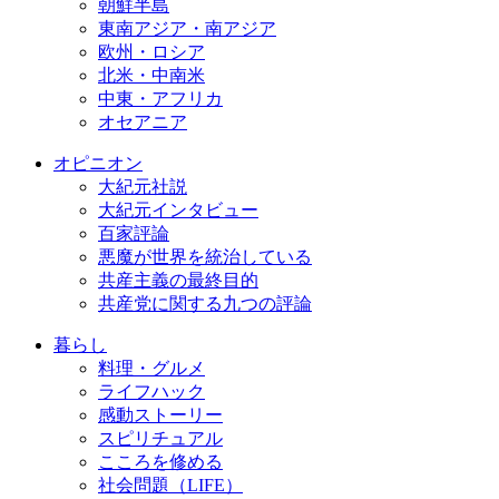
朝鮮半島
東南アジア・南アジア
欧州・ロシア
北米・中南米
中東・アフリカ
オセアニア
オピニオン
大紀元社説
大紀元インタビュー
百家評論
悪魔が世界を統治している
共産主義の最終目的
共産党に関する九つの評論
暮らし
料理・グルメ
ライフハック
感動ストーリー
スピリチュアル
こころを修める
社会問題（LIFE）