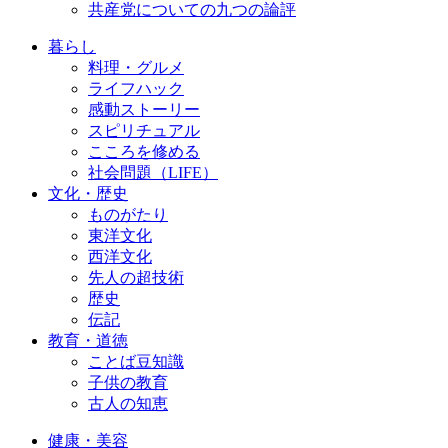
共産党についての九つの論評
暮らし
料理・グルメ
ライフハック
感動ストーリー
スピリチュアル
こころを修める
社会問題（LIFE）
文化・歴史
ものがたり
東洋文化
西洋文化
先人の超技術
歴史
伝記
教育・道徳
ことば豆知識
子供の教育
古人の知恵
健康・美容