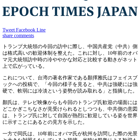
Tweet
Facebook
Line
share
comments
トランプ大統領の今回の訪中に際し、中国共産党（中共）側
は格式高いの歓迎体制を整えた。これに対し、10年前のオバ
マ元大統領訪中時の冷ややかな対応と比較する動きがネット
上で広がっている。
これについて、台湾の著名作家である顏擇雅氏はフェイスブ
ックへの投稿で、「今回の様子を見ると、中共は強硬には強
硬で、軟弱には冷淡という姿勢が読み取れる」と指摘した。
顏氏は、テレビ映像からも今回のトランプ氏歓迎の場面には
どこかぎこちなさが見受けられるとしつつも、中共側の意図
は、トランプ氏に対して自国が熱烈に歓迎している姿を世界
に示すことにあるとの見方を示した。
一方で同氏は、10年前にオバマ氏が杭州を訪問した際の光景