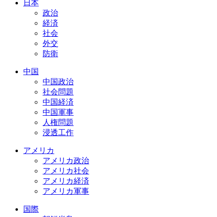
日本
政治
経済
社会
外交
防衛
中国
中国政治
社会問題
中国経済
中国軍事
人権問題
浸透工作
アメリカ
アメリカ政治
アメリカ社会
アメリカ経済
アメリカ軍事
国際