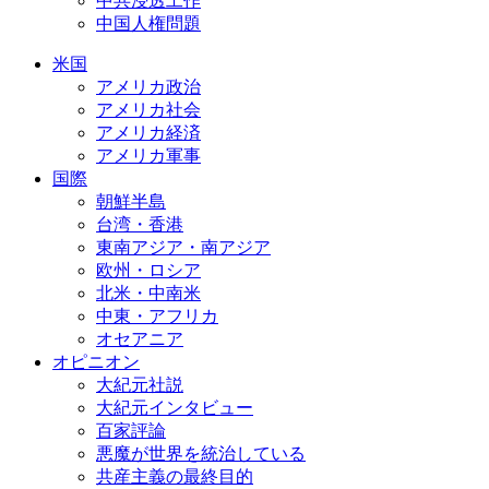
中共浸透工作
中国人権問題
米国
アメリカ政治
アメリカ社会
アメリカ経済
アメリカ軍事
国際
朝鮮半島
台湾・香港
東南アジア・南アジア
欧州・ロシア
北米・中南米
中東・アフリカ
オセアニア
オピニオン
大紀元社説
大紀元インタビュー
百家評論
悪魔が世界を統治している
共産主義の最終目的