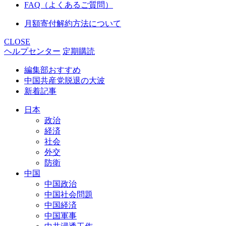
FAQ（よくあるご質問）
月額寄付解約方法について
CLOSE
ヘルプセンター
定期購読
編集部おすすめ
中国共産党脱退の大波
新着記事
日本
政治
経済
社会
外交
防衛
中国
中国政治
中国社会問題
中国経済
中国軍事