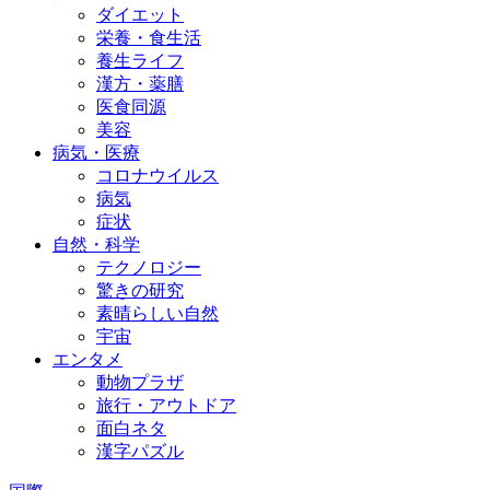
ダイエット
栄養・食生活
養生ライフ
漢方・薬膳
医食同源
美容
病気・医療
コロナウイルス
病気
症状
自然・科学
テクノロジー
驚きの研究
素晴らしい自然
宇宙
エンタメ
動物プラザ
旅行・アウトドア
面白ネタ
漢字パズル