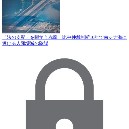
「法の支配」を嘲笑う赤龍 比中仲裁判断10年で南シナ海に
透ける人類壊滅の陰謀