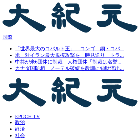
国際
「世界最大のコバルト王」 コンゴ 銅・コバ...
米 対イラン最大規模攻撃を一時見送り トラ...
中共が米6団体に制裁 人権団体「制裁は名誉...
カナダ国防相 ノーテル破綻を教訓に知財流出...
EPOCH TV
政治
経済
社会