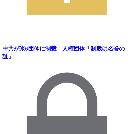
中共が米6団体に制裁 人権団体「制裁は名誉の
証」