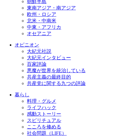
朝鮮半島
東南アジア・南アジア
欧州・ロシア
北米・中南米
中東・アフリカ
オセアニア
オピニオン
大紀元社説
大紀元インタビュー
百家評論
悪魔が世界を統治している
共産主義の最終目的
共産党に関する九つの評論
暮らし
料理・グルメ
ライフハック
感動ストーリー
スピリチュアル
こころを修める
社会問題（LIFE）