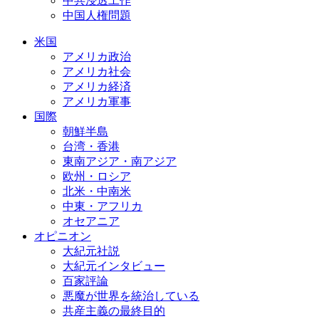
中共浸透工作
中国人権問題
米国
アメリカ政治
アメリカ社会
アメリカ経済
アメリカ軍事
国際
朝鮮半島
台湾・香港
東南アジア・南アジア
欧州・ロシア
北米・中南米
中東・アフリカ
オセアニア
オピニオン
大紀元社説
大紀元インタビュー
百家評論
悪魔が世界を統治している
共産主義の最終目的