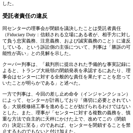
した。
受託者責任の違反
同センターの理事会が閉鎖を議決したことは受託者責任
（Fiduciary Duty：信頼される立場にある者が、相手方に対し
て負う忠実義務、注意義務、および誠実義務のこと）に違反
している、という訴訟側の主張について、判事は「勝訴の可
能性が高い」との見解を示した。
クーパー判事は、「裁判所に提出された予備的な事実記録に
よると、トランプ大統領の閉鎖発表を承認するにあたり、理
事会はセンターに対する全般的な責任を果たすことを怠って
いたことが明らかである」と述べた。
一方で判事は、今回の差し止め命令（インジャンクション）
によって、センターが計画しており「痛切に必要とされてい
る」大規模修繕工事を進めることが妨げられるわけではない
とした。また、理事が「センターに対する複数の義務を、慎
重な方法で自主的に天秤にかけた上で、改めてこの（閉鎖
の）決定に至る」のであれば、センターを閉鎖することを禁
止するものでもないと付け加えた。