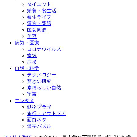
ダイエット
栄養・食生活
養生ライフ
漢方・薬膳
医食同源
美容
病気・医療
コロナウイルス
病気
症状
自然・科学
テクノロジー
驚きの研究
素晴らしい自然
宇宙
エンタメ
動物プラザ
旅行・アウトドア
面白ネタ
漢字パズル