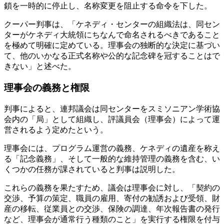
鎖を一時的に停止し、名称変更を阻止する命令を下した。
クーパー判事は、「ケネディ・センターの組織法は、同セン
ターがケネディ大統領にちなんで命名されるべきであること
を極めて明確に定めている。理事会の独断的な決定に基づい
て、他のいかなる正式名称や公的な記念碑を冠することはで
きない」と述べた。
理事会の義務と権限
判事によると、連邦議会は同センターをスミソニアン学術協
会内の「局」として組織し、評議員会（理事会）によって運
営されるよう定めたという。
理事会には、プログラム運営の義務、ケネディの遺産を称え
る「記念義務」、そして一般的な維持管理の義務を含む、い
くつかの任務が課されていると判事は説明した。
これらの義務を果たすため、議会は理事会に対し、「契約の
交渉、予算の策定、職員の雇用、寄付の勧誘および受領、財
産の移転、従業員との交渉、保険の調達、年次報告書の発行
など、理事会が通常行う種類のこと」を実行する権限を付与