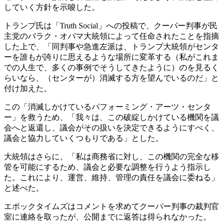
していく方針を示唆した。
トランプ氏は「Truth Social」への投稿で、クーパー判事が民
主党のバラク・オバマ大統領によって任命されたことを指摘
した上で、「同判事や急進左派は、トランプ大統領がセンタ
ーを誰もが誇りに思えるような場所に変革する（私がこれま
での人生で、多くの事例でそうしてきたように）のを見るく
らいなら、（センターが）消滅する方を望んでいるのだ」と
付け加えた。
この「消滅しかけているパフォーミング・アーツ・センタ
ー」を救うため、「我々は、この破綻しかけている機関を議
会へと返還し、議会がその扱いを決定できるようにすべく、
議会と協力していくつもりである」とした。
大統領はさらに、「私は商務省に対し、この機関の完全な移
管を可能にするため、議会と必要な調整を行うよう指示し
た。これにより、運営、維持、管理の責任を議会に委ねる」
と述べた。
エポックタイムズはコメントを求めてクーパー判事の裁判官
室に連絡を取ったが、公開までに返答は得られなかった。