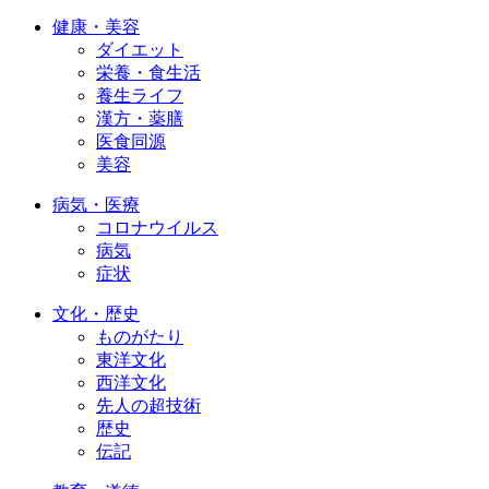
健康・美容
ダイエット
栄養・食生活
養生ライフ
漢方・薬膳
医食同源
美容
病気・医療
コロナウイルス
病気
症状
文化・歴史
ものがたり
東洋文化
西洋文化
先人の超技術
歴史
伝記