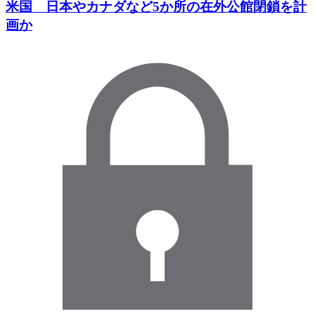
米国 日本やカナダなど5か所の在外公館閉鎖を計
画か