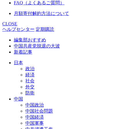
FAQ（よくあるご質問）
月額寄付解約方法について
CLOSE
ヘルプセンター
定期購読
編集部おすすめ
中国共産党脱退の大波
新着記事
日本
政治
経済
社会
外交
防衛
中国
中国政治
中国社会問題
中国経済
中国軍事