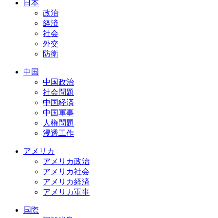
日本
政治
経済
社会
外交
防衛
中国
中国政治
社会問題
中国経済
中国軍事
人権問題
浸透工作
アメリカ
アメリカ政治
アメリカ社会
アメリカ経済
アメリカ軍事
国際