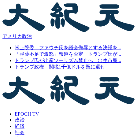
アメリカ政治
米上院委 ファウチ氏を議会侮辱とする決議を...
「弾薬不足で激怒」報道を否定 トランプ氏が...
トランプ氏が出産ツーリズム禁止へ 出生市民...
トランプ政権 関税1千億ドルを既に還付
EPOCH TV
政治
経済
社会