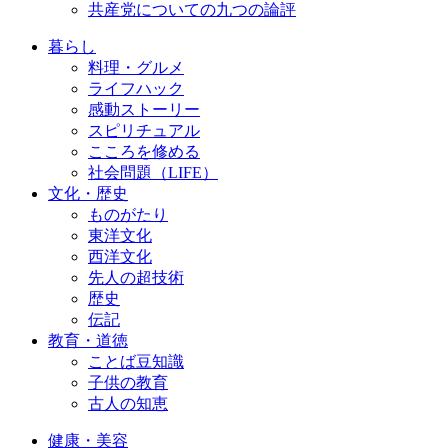
共産党についての九つの論評
暮らし
料理・グルメ
ライフハック
感動ストーリー
スピリチュアル
こころを修める
社会問題（LIFE）
文化・歴史
ものがたり
東洋文化
西洋文化
先人の超技術
歴史
伝記
教育・道徳
ことば豆知識
子供の教育
古人の知恵
健康・美容