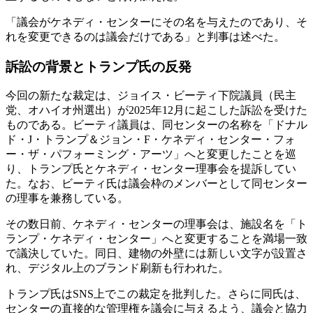
「議会がケネディ・センターにその名を与えたのであり、そ
れを変更できるのは議会だけである」と判事は述べた。
訴訟の背景とトランプ氏の反発
今回の新たな裁定は、ジョイス・ビーティ下院議員（民主
党、オハイオ州選出）が2025年12月に起こした訴訟を受けた
ものである。ビーティ議員は、同センターの名称を「ドナル
ド・J・トランプ＆ジョン・F・ケネディ・センター・フォ
ー・ザ・パフォーミング・アーツ」へと変更したことを巡
り、トランプ氏とケネディ・センター理事会を提訴してい
た。なお、ビーティ氏は議会枠のメンバーとして同センター
の理事を兼務している。
その数日前、ケネディ・センターの理事会は、施設名を「ト
ランプ・ケネディ・センター」へと変更することを満場一致
で議決していた。同日、建物の外壁には新しい文字が設置さ
れ、デジタル上のブランド刷新も行われた。
トランプ氏はSNS上でこの裁定を批判した。さらに同氏は、
センターの直接的な管理権を議会に与えるよう、議会と協力