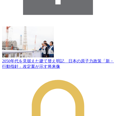
2050年代を見据えた建て替え明記 日本の原子力政策「新・
行動指針」改定案が示す将来像