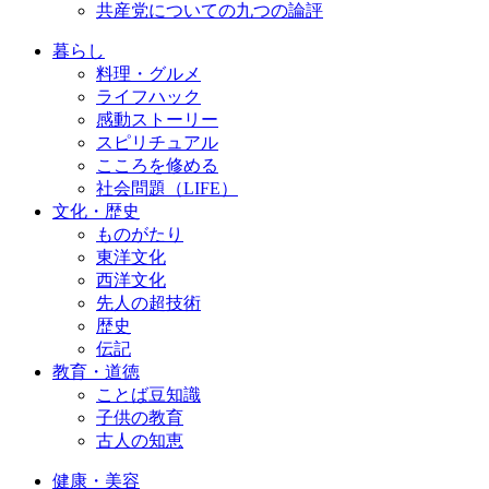
共産党についての九つの論評
暮らし
料理・グルメ
ライフハック
感動ストーリー
スピリチュアル
こころを修める
社会問題（LIFE）
文化・歴史
ものがたり
東洋文化
西洋文化
先人の超技術
歴史
伝記
教育・道徳
ことば豆知識
子供の教育
古人の知恵
健康・美容