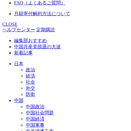
FAQ（よくあるご質問）
月額寄付解約方法について
CLOSE
ヘルプセンター
定期購読
編集部おすすめ
中国共産党脱退の大波
新着記事
日本
政治
経済
社会
外交
防衛
中国
中国政治
中国社会問題
中国経済
中国軍事