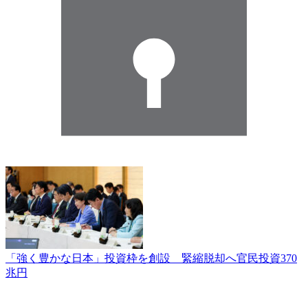
「強く豊かな日本」投資枠を創設 緊縮脱却へ官民投資370
兆円