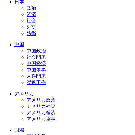
日本
政治
経済
社会
外交
防衛
中国
中国政治
社会問題
中国経済
中国軍事
人権問題
浸透工作
アメリカ
アメリカ政治
アメリカ社会
アメリカ経済
アメリカ軍事
国際