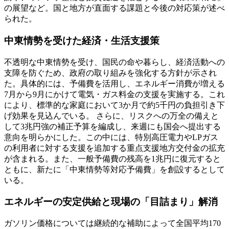
の展望など。国と地方が直面する課題と今後の対応策が述べ
られた。
中東情勢を受けた経済・生活支援策
不透明な中東情勢を受け、国民の命や暮らし、経済活動への
支障を防ぐため、政府の取り組みを強化する方針が示され
た。具体的には、予備費を活用し、エネルギー消費が増える
7月から9月にかけて電気・ガス料金の支援を実施する。これ
により、標準的な家庭において3か月で約5千円の負担引き下
げ効果を見込んでいる。 さらに、リスクへの万全の備えと
して3兆円強の補正予算を編成し、来週にも国会へ提出する
意向を明らかにした。この中には、特別高圧電力やLPガス
の利用者に対する支援を追加する重点支援地方交付金の拡充
が含まれる。また、一般予備費の残高を1兆円に復元すると
ともに、新たに「中東情勢等対応予備費」を創設するとして
いる。
エネルギーの安定供給と現場の「目詰まり」解消
ガソリン価格については継続的な補助によって全国平均170