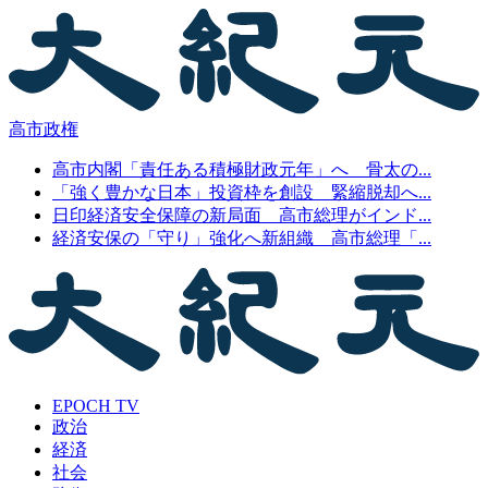
高市政権
高市内閣「責任ある積極財政元年」へ 骨太の...
「強く豊かな日本」投資枠を創設 緊縮脱却へ...
日印経済安全保障の新局面 高市総理がインド...
経済安保の「守り」強化へ新組織 高市総理「...
EPOCH TV
政治
経済
社会