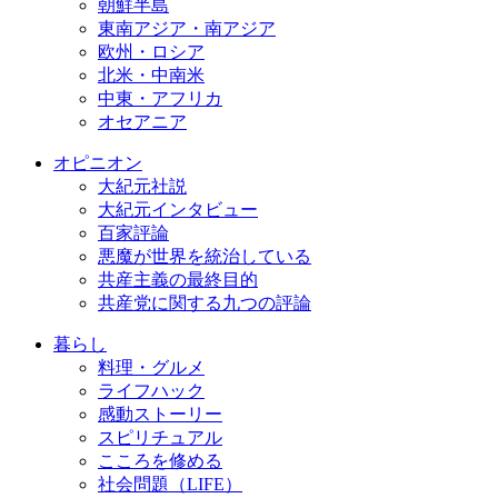
朝鮮半島
東南アジア・南アジア
欧州・ロシア
北米・中南米
中東・アフリカ
オセアニア
オピニオン
大紀元社説
大紀元インタビュー
百家評論
悪魔が世界を統治している
共産主義の最終目的
共産党に関する九つの評論
暮らし
料理・グルメ
ライフハック
感動ストーリー
スピリチュアル
こころを修める
社会問題（LIFE）