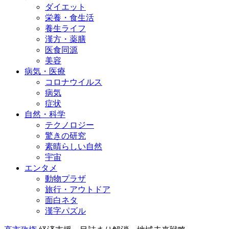
ダイエット
栄養・食生活
養生ライフ
漢方・薬膳
医食同源
美容
病気・医療
コロナウイルス
病気
症状
自然・科学
テクノロジー
驚きの研究
素晴らしい自然
宇宙
エンタメ
動物プラザ
旅行・アウトドア
面白ネタ
漢字パズル