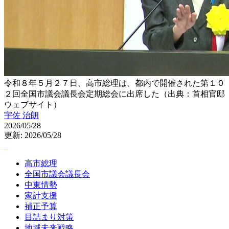
令和８年５月２７日、高市総理は、都内で開催された第１０
２回全国市議会議長会定期総会に出席した（出典：首相官邸
ウェブサイト）
宇佐 治朗
2026/05/28
更新: 2026/05/28
高市総理
全国市議会議長会
中東情勢
家計支援
補正予算
目詰まり対策
地域未来戦略