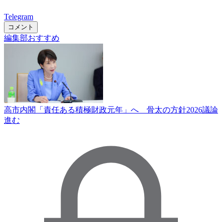
Telegram
コメント
編集部おすすめ
高市内閣「責任ある積極財政元年」へ 骨太の方針2026議論
進む