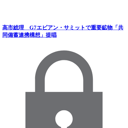
高市総理 G7エビアン・サミットで重要鉱物「共
同備蓄連携構想」提唱