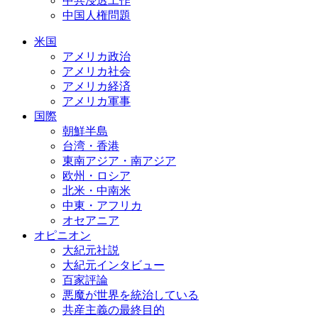
中共浸透工作
中国人権問題
米国
アメリカ政治
アメリカ社会
アメリカ経済
アメリカ軍事
国際
朝鮮半島
台湾・香港
東南アジア・南アジア
欧州・ロシア
北米・中南米
中東・アフリカ
オセアニア
オピニオン
大紀元社説
大紀元インタビュー
百家評論
悪魔が世界を統治している
共産主義の最終目的