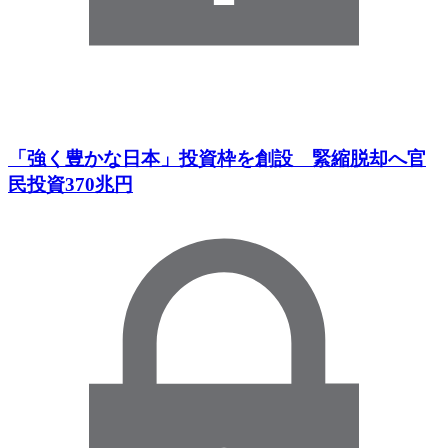
「強く豊かな日本」投資枠を創設 緊縮脱却へ官
民投資370兆円