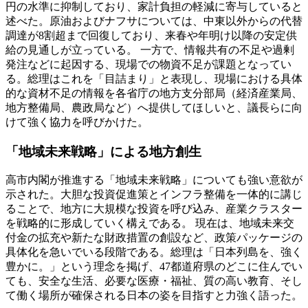
円の水準に抑制しており、家計負担の軽減に寄与していると
述べた。原油およびナフサについては、中東以外からの代替
調達が8割超まで回復しており、来春や年明け以降の安定供
給の見通しが立っている。 一方で、情報共有の不足や過剰
発注などに起因する、現場での物資不足が課題となってい
る。総理はこれを「目詰まり」と表現し、現場における具体
的な資材不足の情報を各省庁の地方支分部局（経済産業局、
地方整備局、農政局など）へ提供してほしいと、議長らに向
けて強く協力を呼びかけた。
「地域未来戦略」による地方創生
高市内閣が推進する「地域未来戦略」についても強い意欲が
示された。大胆な投資促進策とインフラ整備を一体的に講じ
ることで、地方に大規模な投資を呼び込み、産業クラスター
を戦略的に形成していく構えである。 現在は、地域未来交
付金の拡充や新たな財政措置の創設など、政策パッケージの
具体化を急いでいる段階である。総理は「日本列島を、強く
豊かに。」という理念を掲げ、47都道府県のどこに住んでい
ても、安全な生活、必要な医療・福祉、質の高い教育、そし
て働く場所が確保される日本の姿を目指すと力強く語った。