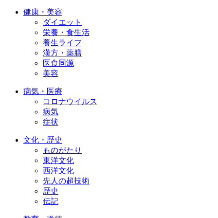
健康・美容
ダイエット
栄養・食生活
養生ライフ
漢方・薬膳
医食同源
美容
病気・医療
コロナウイルス
病気
症状
文化・歴史
ものがたり
東洋文化
西洋文化
先人の超技術
歴史
伝記