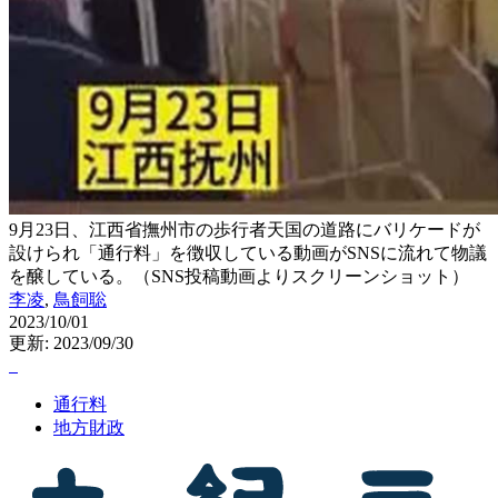
9月23日、江西省撫州市の歩行者天国の道路にバリケードが
設けられ「通行料」を徴収している動画がSNSに流れて物議
を醸している。（SNS投稿動画よりスクリーンショット）
李凌
,
鳥飼聡
2023/10/01
更新: 2023/09/30
通行料
地方財政