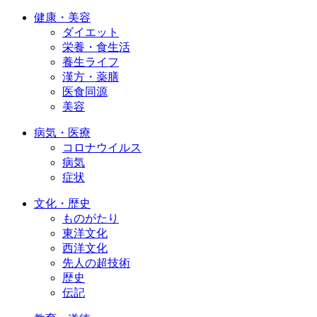
健康・美容
ダイエット
栄養・食生活
養生ライフ
漢方・薬膳
医食同源
美容
病気・医療
コロナウイルス
病気
症状
文化・歴史
ものがたり
東洋文化
西洋文化
先人の超技術
歴史
伝記