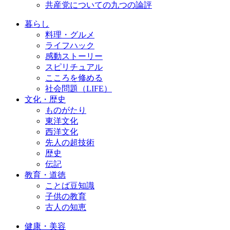
共産党についての九つの論評
暮らし
料理・グルメ
ライフハック
感動ストーリー
スピリチュアル
こころを修める
社会問題（LIFE）
文化・歴史
ものがたり
東洋文化
西洋文化
先人の超技術
歴史
伝記
教育・道徳
ことば豆知識
子供の教育
古人の知恵
健康・美容