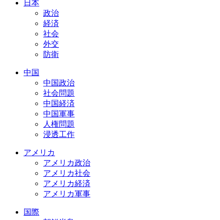
日本
政治
経済
社会
外交
防衛
中国
中国政治
社会問題
中国経済
中国軍事
人権問題
浸透工作
アメリカ
アメリカ政治
アメリカ社会
アメリカ経済
アメリカ軍事
国際