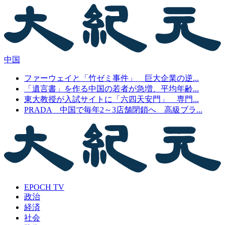
中国
ファーウェイと「竹ゼミ事件」 巨大企業の逆...
「遺言書」を作る中国の若者が急増、平均年齢...
東大教授が入試サイトに「六四天安門」 専門...
PRADA 中国で毎年2～3店舗閉鎖へ 高級ブラ...
EPOCH TV
政治
経済
社会