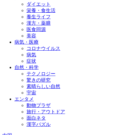
ダイエット
栄養・食生活
養生ライフ
漢方・薬膳
医食同源
美容
病気・医療
コロナウイルス
病気
症状
自然・科学
テクノロジー
驚きの研究
素晴らしい自然
宇宙
エンタメ
動物プラザ
旅行・アウトドア
面白ネタ
漢字パズル