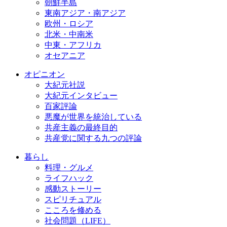
朝鮮半島
東南アジア・南アジア
欧州・ロシア
北米・中南米
中東・アフリカ
オセアニア
オピニオン
大紀元社説
大紀元インタビュー
百家評論
悪魔が世界を統治している
共産主義の最終目的
共産党に関する九つの評論
暮らし
料理・グルメ
ライフハック
感動ストーリー
スピリチュアル
こころを修める
社会問題（LIFE）