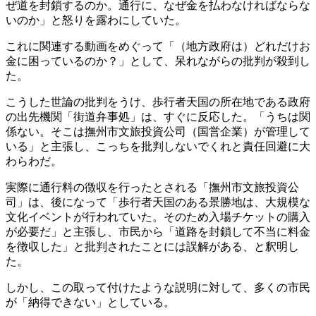
ぜ道を封鎖するのか。通行に、なぜ金を払わなければならな
いのか」と怒りを露わにしていた。
これに関連する動画をめぐって「（地方政府は）どれだけお
金に困っているのか？」として、呆れながらの批判が殺到し
た。
こうした世論の批判をうけ、歩行者天国の所在地である政府
の出先機関「街道弁事処」は、すぐに反応した。「うちは関
係ない。そこは撫州市文旅投資公司（国営企業）が管理して
いる」と主張し、こっちを批判しないでくれと責任回避に大
わらわだ。
実際に通行料の徴収を行ったとされる「撫州市文旅投資公
司」は、後になって「歩行者天国のある景勝地は、大規模な
文化イベントが行われていた。そのため入場チケットの購入
が必要だ」と主張し、市民から「道路を封鎖して不当に料金
を徴収した」と批判されたことには誤解がある、と釈明し
た。
しかし、この取って付けたような説明に対して、多くの市民
が「納得できない」としている。