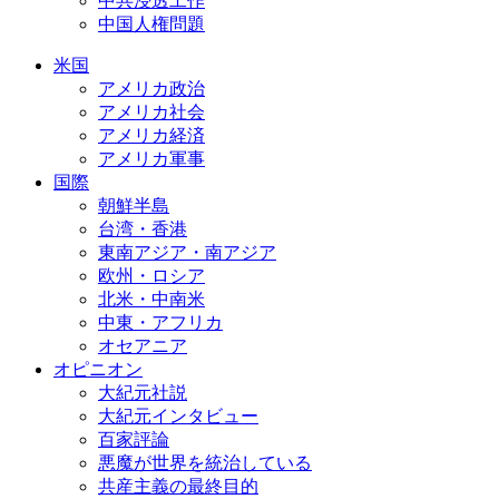
中共浸透工作
中国人権問題
米国
アメリカ政治
アメリカ社会
アメリカ経済
アメリカ軍事
国際
朝鮮半島
台湾・香港
東南アジア・南アジア
欧州・ロシア
北米・中南米
中東・アフリカ
オセアニア
オピニオン
大紀元社説
大紀元インタビュー
百家評論
悪魔が世界を統治している
共産主義の最終目的