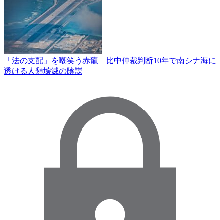
「法の支配」を嘲笑う赤龍 比中仲裁判断10年で南シナ海に
透ける人類壊滅の陰謀