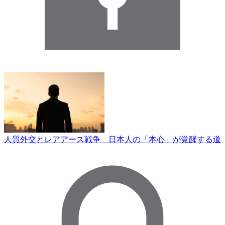
人質外交とレアアース戦争 日本人の「本心」が覚醒する道