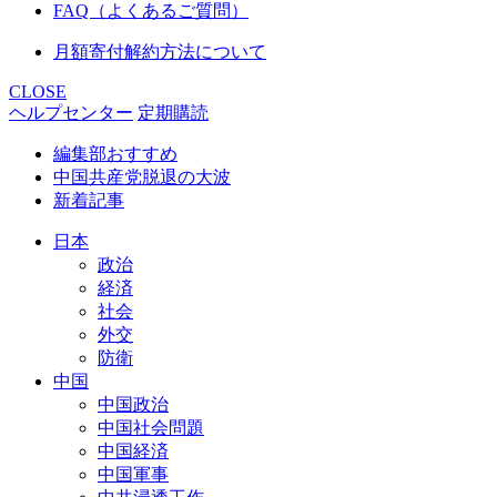
FAQ（よくあるご質問）
月額寄付解約方法について
CLOSE
ヘルプセンター
定期購読
編集部おすすめ
中国共産党脱退の大波
新着記事
日本
政治
経済
社会
外交
防衛
中国
中国政治
中国社会問題
中国経済
中国軍事