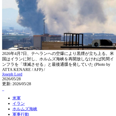
2026年4月7日、テヘランへの空爆により黒煙が立ち上る。米
国はイランに対し、ホルムズ海峡を再開放しなければ民間イ
ンフラを「壊滅させる」と最後通牒を発していた (Photo by
ATTA KENARE / AFP) /
Joseph Lord
2026/05/28
更新: 2026/05/28
米軍
イラン
ホルムズ海峡
軍事行動