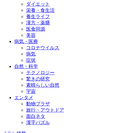
ダイエット
栄養・食生活
養生ライフ
漢方・薬膳
医食同源
美容
病気・医療
コロナウイルス
病気
症状
自然・科学
テクノロジー
驚きの研究
素晴らしい自然
宇宙
エンタメ
動物プラザ
旅行・アウトドア
面白ネタ
漢字パズル