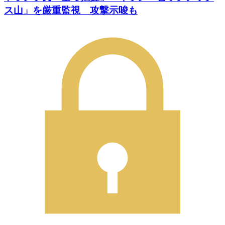
ス山」を厳重監視 攻撃示唆も