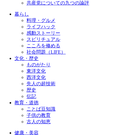
共産党についての九つの論評
暮らし
料理・グルメ
ライフハック
感動ストーリー
スピリチュアル
こころを修める
社会問題（LIFE）
文化・歴史
ものがたり
東洋文化
西洋文化
先人の超技術
歴史
伝記
教育・道徳
ことば豆知識
子供の教育
古人の知恵
健康・美容