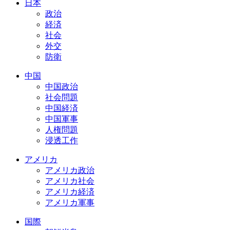
日本
政治
経済
社会
外交
防衛
中国
中国政治
社会問題
中国経済
中国軍事
人権問題
浸透工作
アメリカ
アメリカ政治
アメリカ社会
アメリカ経済
アメリカ軍事
国際