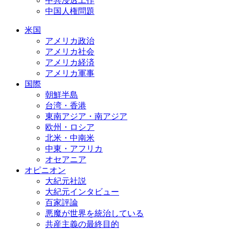
中共浸透工作
中国人権問題
米国
アメリカ政治
アメリカ社会
アメリカ経済
アメリカ軍事
国際
朝鮮半島
台湾・香港
東南アジア・南アジア
欧州・ロシア
北米・中南米
中東・アフリカ
オセアニア
オピニオン
大紀元社説
大紀元インタビュー
百家評論
悪魔が世界を統治している
共産主義の最終目的