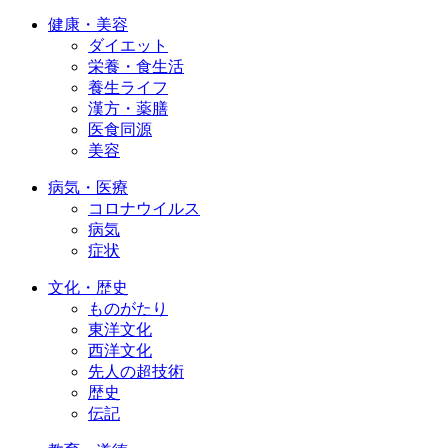
健康・美容
ダイエット
栄養・食生活
養生ライフ
漢方・薬膳
医食同源
美容
病気・医療
コロナウイルス
病気
症状
文化・歴史
ものがたり
東洋文化
西洋文化
先人の超技術
歴史
伝記