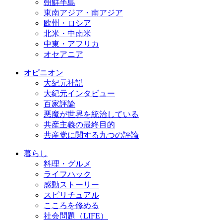
朝鮮半島
東南アジア・南アジア
欧州・ロシア
北米・中南米
中東・アフリカ
オセアニア
オピニオン
大紀元社説
大紀元インタビュー
百家評論
悪魔が世界を統治している
共産主義の最終目的
共産党に関する九つの評論
暮らし
料理・グルメ
ライフハック
感動ストーリー
スピリチュアル
こころを修める
社会問題（LIFE）