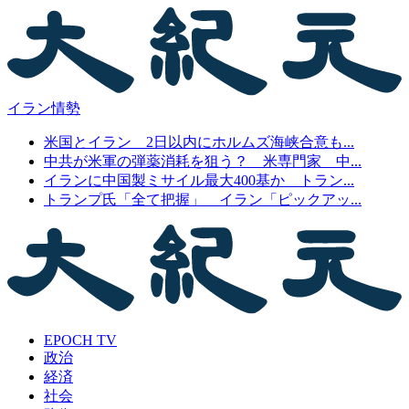
イラン情勢
米国とイラン 2日以内にホルムズ海峡合意も...
中共が米軍の弾薬消耗を狙う？ 米専門家 中...
イランに中国製ミサイル最大400基か トラン...
トランプ氏「全て把握」 イラン「ピックアッ...
EPOCH TV
政治
経済
社会