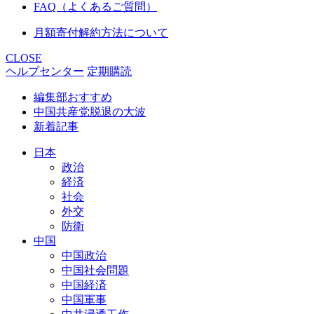
FAQ（よくあるご質問）
月額寄付解約方法について
CLOSE
ヘルプセンター
定期購読
編集部おすすめ
中国共産党脱退の大波
新着記事
日本
政治
経済
社会
外交
防衛
中国
中国政治
中国社会問題
中国経済
中国軍事