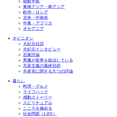
朝鮮半島
東南アジア・南アジア
欧州・ロシア
北米・中南米
中東・アフリカ
オセアニア
オピニオン
大紀元社説
大紀元インタビュー
百家評論
悪魔が世界を統治している
共産主義の最終目的
共産党に関する九つの評論
暮らし
料理・グルメ
ライフハック
感動ストーリー
スピリチュアル
こころを修める
社会問題（LIFE）