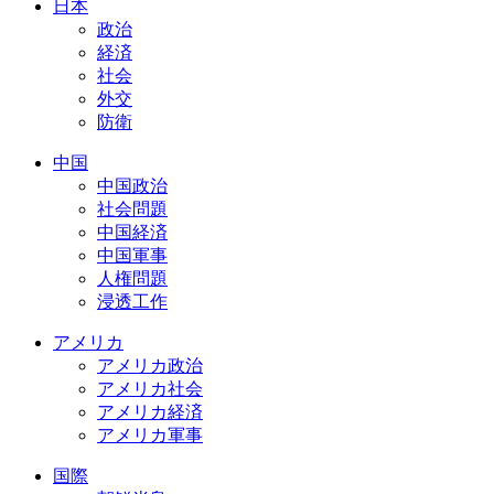
日本
政治
経済
社会
外交
防衛
中国
中国政治
社会問題
中国経済
中国軍事
人権問題
浸透工作
アメリカ
アメリカ政治
アメリカ社会
アメリカ経済
アメリカ軍事
国際