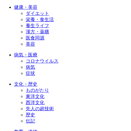
健康・美容
ダイエット
栄養・食生活
養生ライフ
漢方・薬膳
医食同源
美容
病気・医療
コロナウイルス
病気
症状
文化・歴史
ものがたり
東洋文化
西洋文化
先人の超技術
歴史
伝記