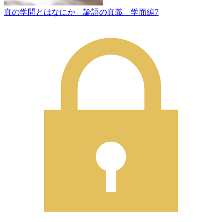
真の学問とはなにか 論語の真義 学而編7