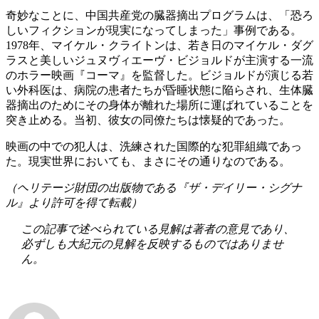
奇妙なことに、中国共産党の臓器摘出プログラムは、「恐ろ
しいフィクションが現実になってしまった」事例である。
1978年、マイケル・クライトンは、若き日のマイケル・ダグ
ラスと美しいジュヌヴィエーヴ・ビジョルドが主演する一流
のホラー映画『コーマ』を監督した。ビジョルドが演じる若
い外科医は、病院の患者たちが昏睡状態に陥らされ、生体臓
器摘出のためにその身体が離れた場所に運ばれていることを
突き止める。当初、彼女の同僚たちは懐疑的であった。
映画の中での犯人は、洗練された国際的な犯罪組織であっ
た。現実世界においても、まさにその通りなのである。
（ヘリテージ財団の出版物である『ザ・デイリー・シグナ
ル』より許可を得て転載）
この記事で述べられている見解は著者の意見であり、
必ずしも大紀元の見解を反映するものではありませ
ん。