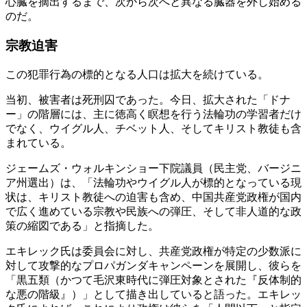
心臓を摘出するまで、次から次へと異なる臓器を外し始める
のだ。
宗教迫害
この犯罪行為の標的となる人口は拡大を続けている。
当初、被害者は死刑囚であった。今日、拡大された「ドナ
ー」の階層には、主に徳高く瞑想を行う法輪功の学習者だけ
でなく、ウイグル人、チベット人、そしてキリスト教徒も含
まれている。
ジェームズ・ウォルキンショー下院議員（民主党、バージニ
ア州選出）は、「法輪功やウイグル人が標的となっている現
状は、キリスト教徒への迫害も含め、中国共産党政権が国内
で広く進めている宗教や民族への弾圧、そして非人道的な政
策の縮図である」と指摘した。
エキレック氏は委員会に対し、共産党政権が特定の少数派に
対して攻撃的なプロパガンダキャンペーンを展開し、彼らを
「黒五類（かつて毛沢東時代に弾圧対象とされた『反体制的
な悪の階級』）」として描き出していると語った。エキレッ