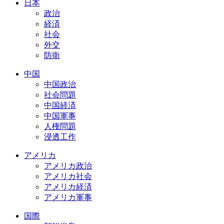
日本
政治
経済
社会
外交
防衛
中国
中国政治
社会問題
中国経済
中国軍事
人権問題
浸透工作
アメリカ
アメリカ政治
アメリカ社会
アメリカ経済
アメリカ軍事
国際