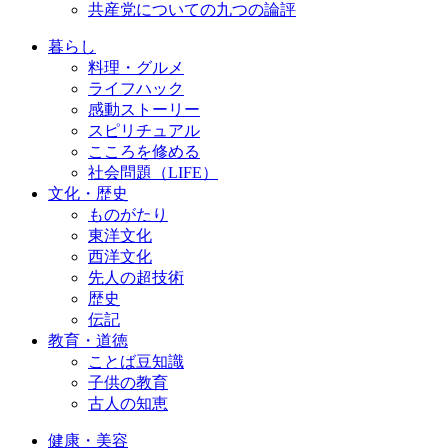
共産党についての九つの論評
暮らし
料理・グルメ
ライフハック
感動ストーリー
スピリチュアル
こころを修める
社会問題（LIFE）
文化・歴史
ものがたり
東洋文化
西洋文化
先人の超技術
歴史
伝記
教育・道徳
ことば豆知識
子供の教育
古人の知恵
健康・美容