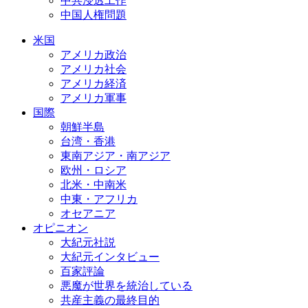
中共浸透工作
中国人権問題
米国
アメリカ政治
アメリカ社会
アメリカ経済
アメリカ軍事
国際
朝鮮半島
台湾・香港
東南アジア・南アジア
欧州・ロシア
北米・中南米
中東・アフリカ
オセアニア
オピニオン
大紀元社説
大紀元インタビュー
百家評論
悪魔が世界を統治している
共産主義の最終目的