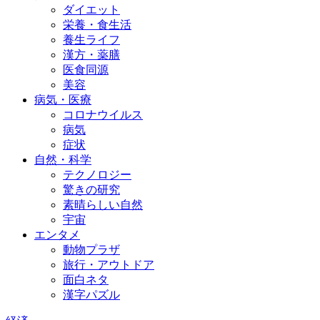
ダイエット
栄養・食生活
養生ライフ
漢方・薬膳
医食同源
美容
病気・医療
コロナウイルス
病気
症状
自然・科学
テクノロジー
驚きの研究
素晴らしい自然
宇宙
エンタメ
動物プラザ
旅行・アウトドア
面白ネタ
漢字パズル