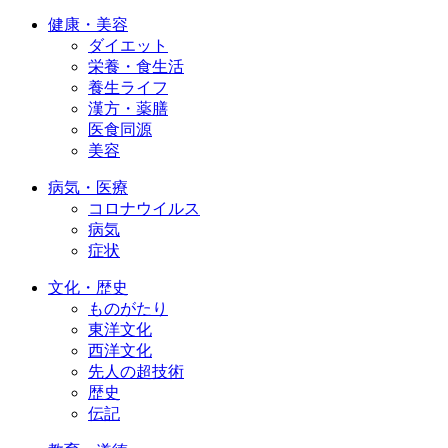
健康・美容
ダイエット
栄養・食生活
養生ライフ
漢方・薬膳
医食同源
美容
病気・医療
コロナウイルス
病気
症状
文化・歴史
ものがたり
東洋文化
西洋文化
先人の超技術
歴史
伝記