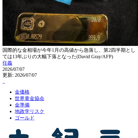
国際的な金相場が今年1月の高値から急落し、第2四半期とし
ては13年ぶりの大幅下落となった(David Gray/AFP)
任義
2026/07/07
更新: 2026/07/07
金価格
世界黄金協会
金準備
地政学リスク
ゴールド