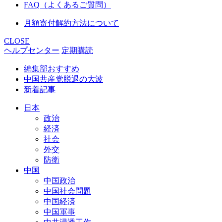
FAQ（よくあるご質問）
月額寄付解約方法について
CLOSE
ヘルプセンター
定期購読
編集部おすすめ
中国共産党脱退の大波
新着記事
日本
政治
経済
社会
外交
防衛
中国
中国政治
中国社会問題
中国経済
中国軍事