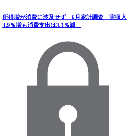
所得増が消費に波及せず 6月家計調査 実収入
3.9％増も消費支出は3.3％減