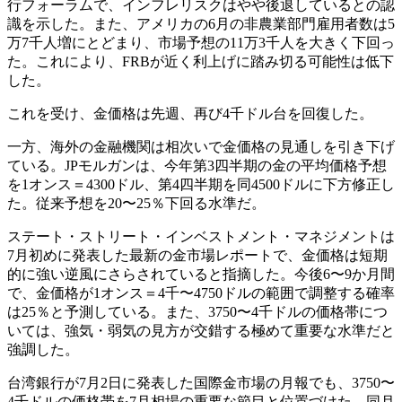
行フォーラムで、インフレリスクはやや後退しているとの認
識を示した。また、アメリカの6月の非農業部門雇用者数は5
万7千人増にとどまり、市場予想の11万3千人を大きく下回っ
た。これにより、FRBが近く利上げに踏み切る可能性は低下
した。
これを受け、金価格は先週、再び4千ドル台を回復した。
一方、海外の金融機関は相次いで金価格の見通しを引き下げ
ている。JPモルガンは、今年第3四半期の金の平均価格予想
を1オンス＝4300ドル、第4四半期を同4500ドルに下方修正し
た。従来予想を20〜25％下回る水準だ。
ステート・ストリート・インベストメント・マネジメントは
7月初めに発表した最新の金市場レポートで、金価格は短期
的に強い逆風にさらされていると指摘した。今後6〜9か月間
で、金価格が1オンス＝4千〜4750ドルの範囲で調整する確率
は25％と予測している。また、3750〜4千ドルの価格帯につ
いては、強気・弱気の見方が交錯する極めて重要な水準だと
強調した。
台湾銀行が7月2日に発表した国際金市場の月報でも、3750〜
4千ドルの価格帯を7月相場の重要な節目と位置づけた。同月