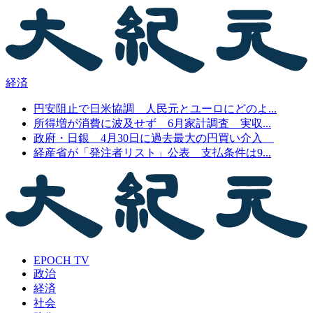
経済
円安阻止で日米協調 人民元とユーロにどのよ...
所得増が消費に波及せず 6月家計調査 実収...
政府・日銀 4月30日に過去最大の円買い介入
経産省が「発注者リスト」公表 支払条件は9...
EPOCH TV
政治
経済
社会