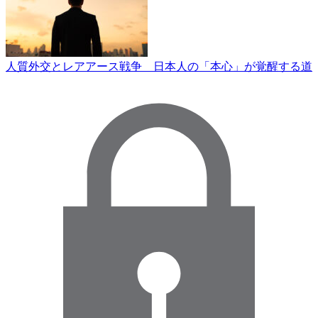
人質外交とレアアース戦争 日本人の「本心」が覚醒する道