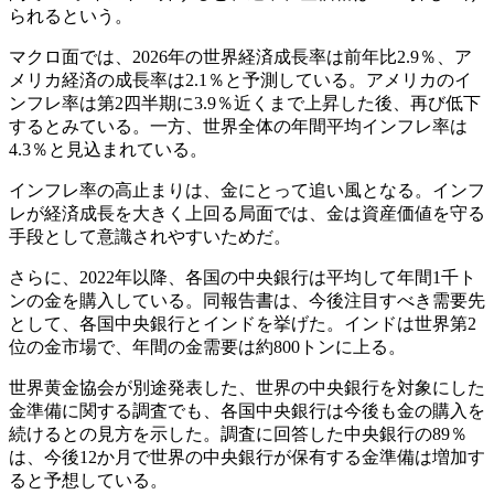
られるという。
マクロ面では、2026年の世界経済成長率は前年比2.9％、ア
メリカ経済の成長率は2.1％と予測している。アメリカのイ
ンフレ率は第2四半期に3.9％近くまで上昇した後、再び低下
するとみている。一方、世界全体の年間平均インフレ率は
4.3％と見込まれている。
インフレ率の高止まりは、金にとって追い風となる。インフ
レが経済成長を大きく上回る局面では、金は資産価値を守る
手段として意識されやすいためだ。
さらに、2022年以降、各国の中央銀行は平均して年間1千ト
ンの金を購入している。同報告書は、今後注目すべき需要先
として、各国中央銀行とインドを挙げた。インドは世界第2
位の金市場で、年間の金需要は約800トンに上る。
世界黄金協会が別途発表した、世界の中央銀行を対象にした
金準備に関する調査でも、各国中央銀行は今後も金の購入を
続けるとの見方を示した。調査に回答した中央銀行の89％
は、今後12か月で世界の中央銀行が保有する金準備は増加す
ると予想している。