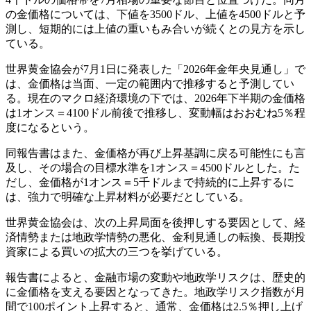
の金価格については、下値を3500ドル、上値を4500ドルと予
測し、短期的には上値の重いもみ合いが続くとの見方を示し
ている。
世界黄金協会が7月1日に発表した「2026年金年央見通し」で
は、金価格は当面、一定の範囲内で推移すると予測してい
る。現在のマクロ経済環境の下では、2026年下半期の金価格
は1オンス＝4100ドル前後で推移し、変動幅はおおむね5％程
度になるという。
同報告書はまた、金価格が再び上昇基調に戻る可能性にも言
及し、その場合の目標水準を1オンス＝4500ドルとした。た
だし、金価格が1オンス＝5千ドルまで持続的に上昇するに
は、強力で明確な上昇材料が必要だとしている。
世界黄金協会は、次の上昇局面を後押しする要因として、経
済情勢または地政学情勢の悪化、金利見通しの転換、長期投
資家による買いの拡大の三つを挙げている。
報告書によると、金融市場の変動や地政学リスクは、歴史的
に金価格を支える要因となってきた。地政学リスク指数が月
間で100ポイント上昇すると、通常、金価格は2.5％押し上げ