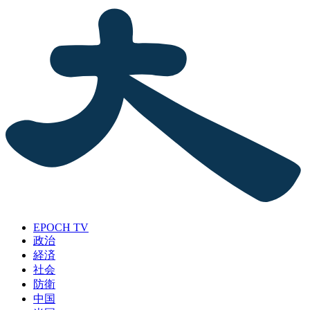
EPOCH TV
政治
経済
社会
防衛
中国