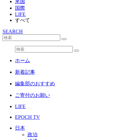
米国
国際
LIFE
すべて
SEARCH
ホーム
新着記事
編集部のおすすめ
ご寄付のお願い
LIFE
EPOCH TV
日本
政治