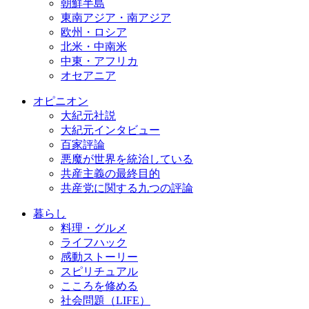
朝鮮半島
東南アジア・南アジア
欧州・ロシア
北米・中南米
中東・アフリカ
オセアニア
オピニオン
大紀元社説
大紀元インタビュー
百家評論
悪魔が世界を統治している
共産主義の最終目的
共産党に関する九つの評論
暮らし
料理・グルメ
ライフハック
感動ストーリー
スピリチュアル
こころを修める
社会問題（LIFE）