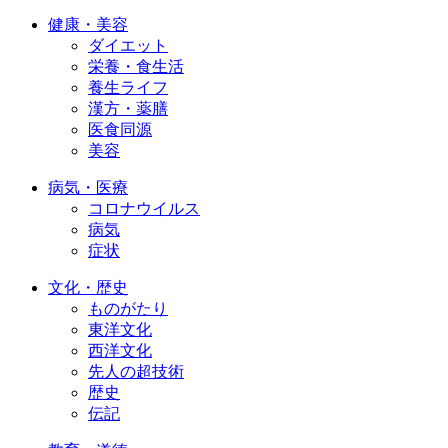
健康・美容
ダイエット
栄養・食生活
養生ライフ
漢方・薬膳
医食同源
美容
病気・医療
コロナウイルス
病気
症状
文化・歴史
ものがたり
東洋文化
西洋文化
先人の超技術
歴史
伝記