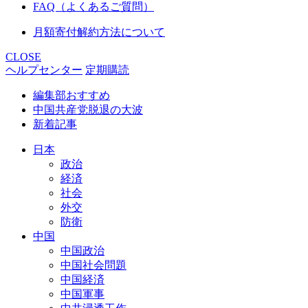
FAQ（よくあるご質問）
月額寄付解約方法について
CLOSE
ヘルプセンター
定期購読
編集部おすすめ
中国共産党脱退の大波
新着記事
日本
政治
経済
社会
外交
防衛
中国
中国政治
中国社会問題
中国経済
中国軍事