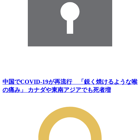
中国でCOVID-19が再流行 「鋭く焼けるような喉
の痛み」 カナダや東南アジアでも死者増