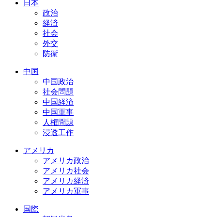
日本
政治
経済
社会
外交
防衛
中国
中国政治
社会問題
中国経済
中国軍事
人権問題
浸透工作
アメリカ
アメリカ政治
アメリカ社会
アメリカ経済
アメリカ軍事
国際