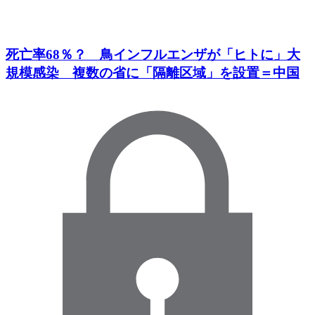
死亡率68％？ 鳥インフルエンザが「ヒトに」大
規模感染 複数の省に「隔離区域」を設置＝中国