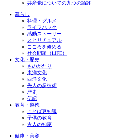
共産党についての九つの論評
暮らし
料理・グルメ
ライフハック
感動ストーリー
スピリチュアル
こころを修める
社会問題（LIFE）
文化・歴史
ものがたり
東洋文化
西洋文化
先人の超技術
歴史
伝記
教育・道徳
ことば豆知識
子供の教育
古人の知恵
健康・美容