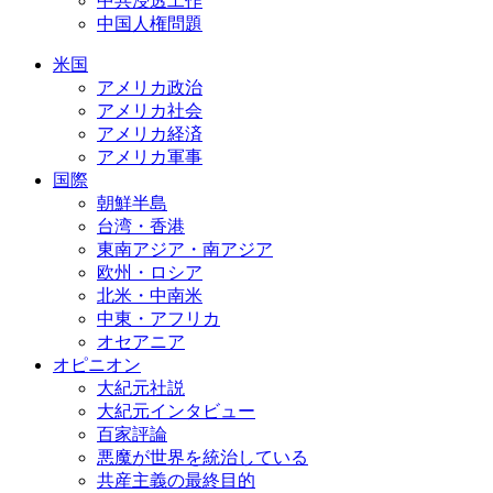
中共浸透工作
中国人権問題
米国
アメリカ政治
アメリカ社会
アメリカ経済
アメリカ軍事
国際
朝鮮半島
台湾・香港
東南アジア・南アジア
欧州・ロシア
北米・中南米
中東・アフリカ
オセアニア
オピニオン
大紀元社説
大紀元インタビュー
百家評論
悪魔が世界を統治している
共産主義の最終目的