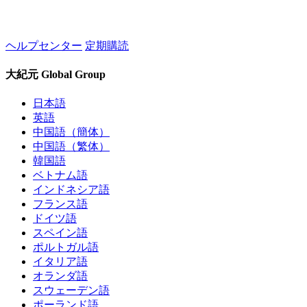
ヘルプセンター
定期購読
大紀元 Global Group
日本語
英語
中国語（簡体）
中国語（繁体）
韓国語
ベトナム語
インドネシア語
フランス語
ドイツ語
スペイン語
ポルトガル語
イタリア語
オランダ語
スウェーデン語
ポーランド語