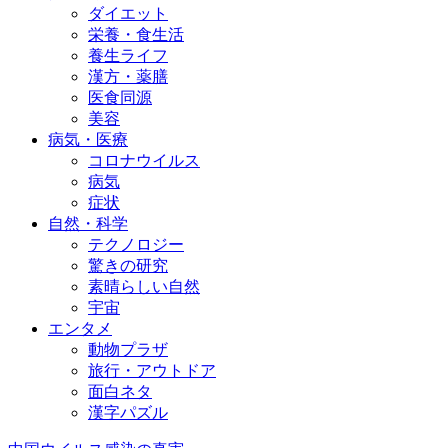
ダイエット
栄養・食生活
養生ライフ
漢方・薬膳
医食同源
美容
病気・医療
コロナウイルス
病気
症状
自然・科学
テクノロジー
驚きの研究
素晴らしい自然
宇宙
エンタメ
動物プラザ
旅行・アウトドア
面白ネタ
漢字パズル