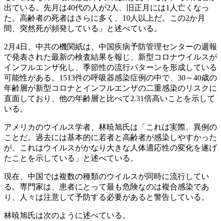
出ている。先月は40代の人が2人、旧正月には1人亡くなっ
た。高齢者の死者はさらに多く、10人以上だ。この2か月
間、突然死が頻発している」と述べている。
2月4日、中共の機関紙は、中国疾病予防管理センターの週報
で発表された最新の検査結果を報じ、新型コロナウイルスが
インフルエンザ化し、季節性の流行パターンを形成している
可能性がある。1513件の呼吸器感染症例の中で、30～40歳の
年齢層が新型コロナとインフルエンザの二重感染のリスクに
直面しており、他の年齢層と比べて2.31倍高いことを示して
いる。
アメリカのウイルス学者、林暁旭氏は「これは実際、異例の
ことだ。過去には基本的に若者と高齢者が感染しやすかった
が、これはウイルスがかなり大きな人体適応性の変化を遂げ
たことを示している」と述べている。
現在、中国では複数の種類のウイルスが同時に流行してい
る。専門家は、患者にとって最も危険なのは複合感染であ
り、人々は注意して予防する必要があると警告している。
林暁旭氏は次のように述べている。