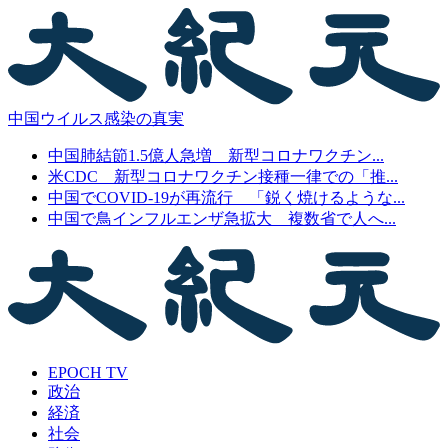
中国ウイルス感染の真実
中国肺結節1.5億人急増 新型コロナワクチン...
米CDC 新型コロナワクチン接種一律での「推...
中国でCOVID-19が再流行 「鋭く焼けるような...
中国で鳥インフルエンザ急拡大 複数省で人へ...
EPOCH TV
政治
経済
社会