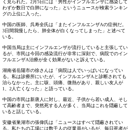
く見られた。2月5日には「男性がインフルエンザに感染して
わずか数日で白肺になった」というニュースが検索ランキン
グの上位に入った。
中国の医師、呉寿全氏は「またインフルエンザAの症例だ。
3日間我慢したら、肺全体が白くなってしまった」と述べて
いる。
中国当局は主にインフルエンザが流行していると主張してい
るが、市民は今回の感染流行が非常に深刻で、病院でのイン
フルエンザA治療が全く効果がないと訴えている。
湖南省岳陽市の徐さんは「病院は人でいっぱいになってい
る。私は診療所にいたが、インフルエンザAと診断されても
治らなかった。主に咳、頭痛、微熱があり、親しい友人が
1、2人亡くなった」と語っている。
中国の市民は新唐人に対し、最近、子供から若い成人、そし
て高齢者まで、突然死する人が多く、当局はこれを隠蔽して
いると話している。
安徽省巣湖市の張偉氏は「ニュースはすべて隠蔽されてい
る。私たちの工場には数千人の従業員がいるが、毎日死者が