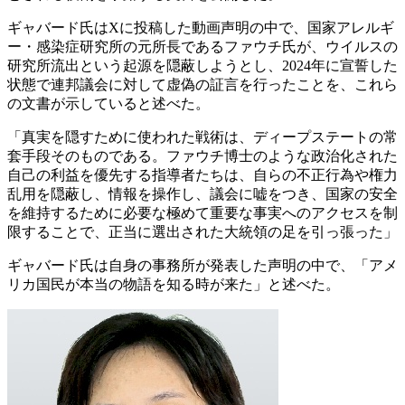
ギャバード氏はXに投稿した動画声明の中で、国家アレルギ
ー・感染症研究所の元所長であるファウチ氏が、ウイルスの
研究所流出という起源を隠蔽しようとし、2024年に宣誓した
状態で連邦議会に対して虚偽の証言を行ったことを、これら
の文書が示していると述べた。
「真実を隠すために使われた戦術は、ディープステートの常
套手段そのものである。ファウチ博士のような政治化された
自己の利益を優先する指導者たちは、自らの不正行為や権力
乱用を隠蔽し、情報を操作し、議会に嘘をつき、国家の安全
を維持するために必要な極めて重要な事実へのアクセスを制
限することで、正当に選出された大統領の足を引っ張った」
ギャバード氏は自身の事務所が発表した声明の中で、「アメ
リカ国民が本当の物語を知る時が来た」と述べた。