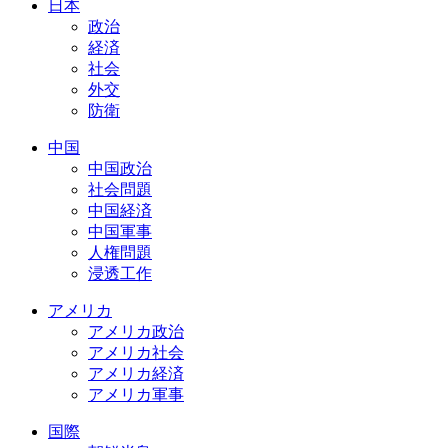
日本
政治
経済
社会
外交
防衛
中国
中国政治
社会問題
中国経済
中国軍事
人権問題
浸透工作
アメリカ
アメリカ政治
アメリカ社会
アメリカ経済
アメリカ軍事
国際