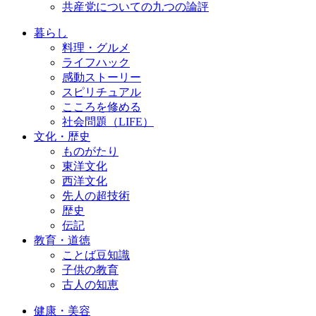
共産党についての九つの論評
暮らし
料理・グルメ
ライフハック
感動ストーリー
スピリチュアル
こころを修める
社会問題（LIFE）
文化・歴史
ものがたり
東洋文化
西洋文化
先人の超技術
歴史
伝記
教育・道徳
ことば豆知識
子供の教育
古人の知恵
健康・美容