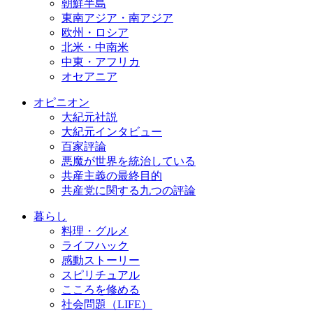
朝鮮半島
東南アジア・南アジア
欧州・ロシア
北米・中南米
中東・アフリカ
オセアニア
オピニオン
大紀元社説
大紀元インタビュー
百家評論
悪魔が世界を統治している
共産主義の最終目的
共産党に関する九つの評論
暮らし
料理・グルメ
ライフハック
感動ストーリー
スピリチュアル
こころを修める
社会問題（LIFE）