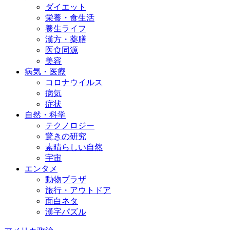
ダイエット
栄養・食生活
養生ライフ
漢方・薬膳
医食同源
美容
病気・医療
コロナウイルス
病気
症状
自然・科学
テクノロジー
驚きの研究
素晴らしい自然
宇宙
エンタメ
動物プラザ
旅行・アウトドア
面白ネタ
漢字パズル