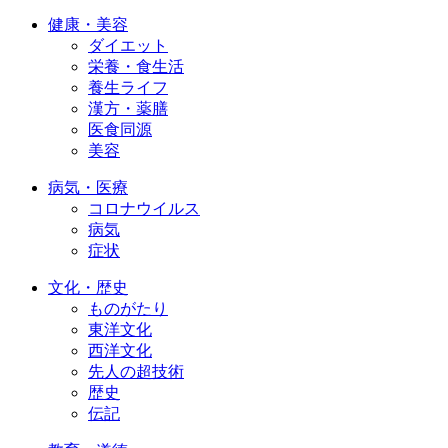
健康・美容
ダイエット
栄養・食生活
養生ライフ
漢方・薬膳
医食同源
美容
病気・医療
コロナウイルス
病気
症状
文化・歴史
ものがたり
東洋文化
西洋文化
先人の超技術
歴史
伝記