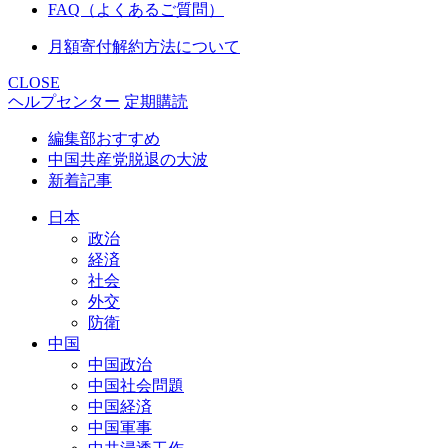
FAQ（よくあるご質問）
月額寄付解約方法について
CLOSE
ヘルプセンター
定期購読
編集部おすすめ
中国共産党脱退の大波
新着記事
日本
政治
経済
社会
外交
防衛
中国
中国政治
中国社会問題
中国経済
中国軍事