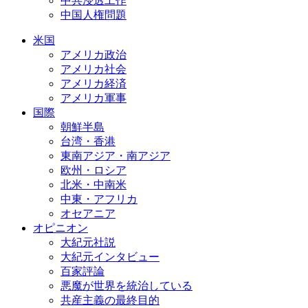
中共浸透工作
中国人権問題
米国
アメリカ政治
アメリカ社会
アメリカ経済
アメリカ軍事
国際
朝鮮半島
台湾・香港
東南アジア・南アジア
欧州・ロシア
北米・中南米
中東・アフリカ
オセアニア
オピニオン
大紀元社説
大紀元インタビュー
百家評論
悪魔が世界を統治している
共産主義の最終目的