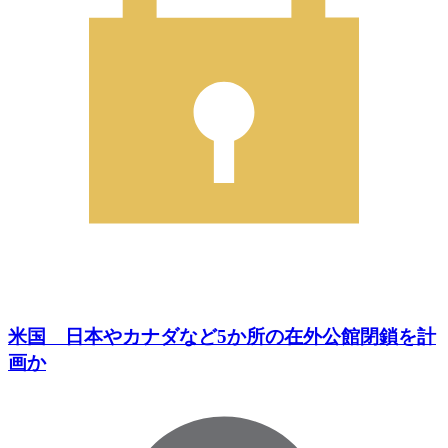
米国 日本やカナダなど5か所の在外公館閉鎖を計
画か