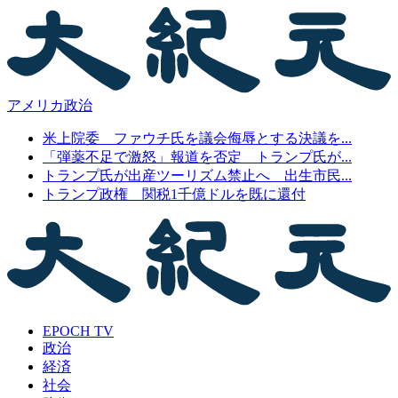
アメリカ政治
米上院委 ファウチ氏を議会侮辱とする決議を...
「弾薬不足で激怒」報道を否定 トランプ氏が...
トランプ氏が出産ツーリズム禁止へ 出生市民...
トランプ政権 関税1千億ドルを既に還付
EPOCH TV
政治
経済
社会