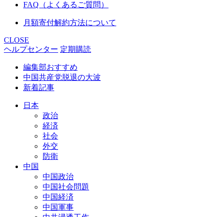
FAQ（よくあるご質問）
月額寄付解約方法について
CLOSE
ヘルプセンター
定期購読
編集部おすすめ
中国共産党脱退の大波
新着記事
日本
政治
経済
社会
外交
防衛
中国
中国政治
中国社会問題
中国経済
中国軍事