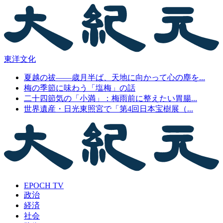
東洋文化
夏越の祓――歳月半ば、天地に向かって心の塵を...
梅の季節に味わう「塩梅」の話
二十四節気の「小満」：梅雨前に整えたい胃腸...
世界遺産・日光東照宮で「第4回日本宝樹展（...
EPOCH TV
政治
経済
社会