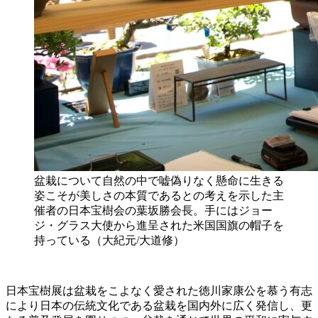
盆栽について自然の中で嘘偽りなく懸命に生きる
姿こそが美しさの本質であるとの考えを示した主
催者の日本宝樹会の葉坂勝会長。手にはジョー
ジ・グラス大使から進呈された米国国旗の帽子を
持っている（大紀元/大道修）
日本宝樹展は盆栽をこよなく愛された徳川家康公を慕う有志
により日本の伝統文化である盆栽を国内外に広く発信し、更