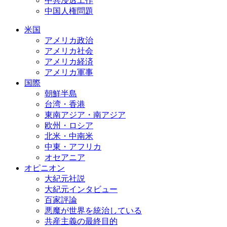
中共浸透工作
中国人権問題
米国
アメリカ政治
アメリカ社会
アメリカ経済
アメリカ軍事
国際
朝鮮半島
台湾・香港
東南アジア・南アジア
欧州・ロシア
北米・中南米
中東・アフリカ
オセアニア
オピニオン
大紀元社説
大紀元インタビュー
百家評論
悪魔が世界を統治している
共産主義の最終目的