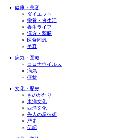
健康・美容
ダイエット
栄養・食生活
養生ライフ
漢方・薬膳
医食同源
美容
病気・医療
コロナウイルス
病気
症状
文化・歴史
ものがたり
東洋文化
西洋文化
先人の超技術
歴史
伝記