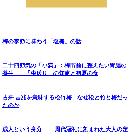
梅の季節に味わう「塩梅」の話
二十四節気の「小満」：梅雨前に整えたい胃腸の
養生――「虫送り」の知恵と初夏の食
古来 吉兆を意味する松竹梅 なぜ松と竹と梅だっ
たのか
成人という身分 ――周代冠礼に刻まれた大人の定