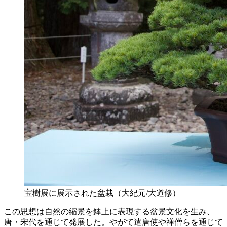
宝樹展に展示された盆栽（大紀元/大道修）
この思想は自然の縮景を鉢上に表現する盆景文化を生み、
唐・宋代を通じて発展した。やがて遣唐使や禅僧らを通じて