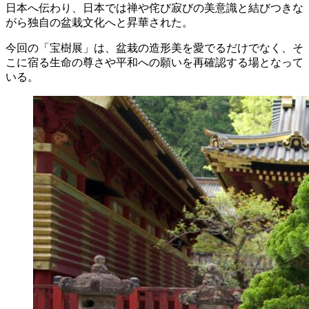
日本へ伝わり、日本では禅や侘び寂びの美意識と結びつきな
がら独自の盆栽文化へと昇華された。
今回の「宝樹展」は、盆栽の造形美を愛でるだけでなく、そ
こに宿る生命の尊さや平和への願いを再確認する場となって
いる。