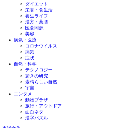
ダイエット
栄養・食生活
養生ライフ
漢方・薬膳
医食同源
美容
病気・医療
コロナウイルス
病気
症状
自然・科学
テクノロジー
驚きの研究
素晴らしい自然
宇宙
エンタメ
動物プラザ
旅行・アウトドア
面白ネタ
漢字パズル