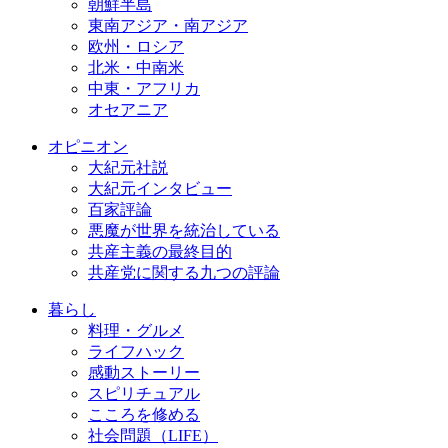
朝鮮半島
東南アジア・南アジア
欧州・ロシア
北米・中南米
中東・アフリカ
オセアニア
オピニオン
大紀元社説
大紀元インタビュー
百家評論
悪魔が世界を統治している
共産主義の最終目的
共産党に関する九つの評論
暮らし
料理・グルメ
ライフハック
感動ストーリー
スピリチュアル
こころを修める
社会問題（LIFE）