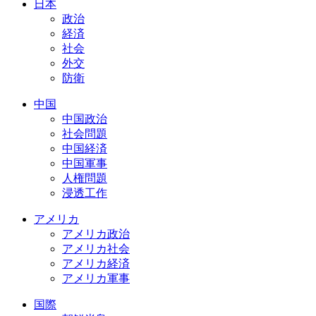
日本
政治
経済
社会
外交
防衛
中国
中国政治
社会問題
中国経済
中国軍事
人権問題
浸透工作
アメリカ
アメリカ政治
アメリカ社会
アメリカ経済
アメリカ軍事
国際