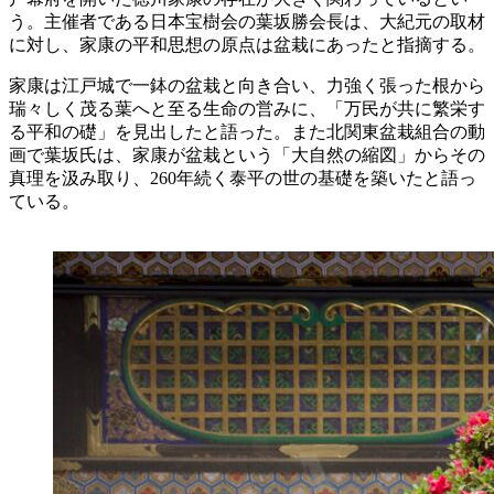
う。主催者である日本宝樹会の葉坂勝会長は、大紀元の取材
に対し、家康の平和思想の原点は盆栽にあったと指摘する。
家康は江戸城で一鉢の盆栽と向き合い、力強く張った根から
瑞々しく茂る葉へと至る生命の営みに、「万民が共に繁栄す
る平和の礎」を見出したと語った。また北関東盆栽組合の動
画で葉坂氏は、家康が盆栽という「大自然の縮図」からその
真理を汲み取り、260年続く泰平の世の基礎を築いたと語っ
ている。