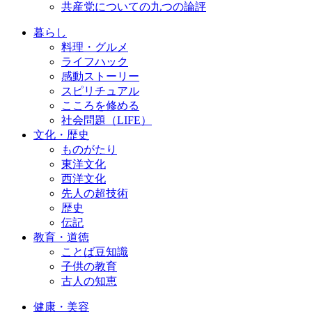
共産党についての九つの論評
暮らし
料理・グルメ
ライフハック
感動ストーリー
スピリチュアル
こころを修める
社会問題（LIFE）
文化・歴史
ものがたり
東洋文化
西洋文化
先人の超技術
歴史
伝記
教育・道徳
ことば豆知識
子供の教育
古人の知恵
健康・美容