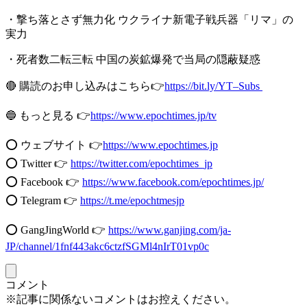
・撃ち落とさず無力化 ウクライナ新電子戦兵器「リマ」の
実力
・死者数二転三転 中国の炭鉱爆発で当局の隠蔽疑惑
🔴 購読のお申し込みはこちら👉
https://bit.ly/YT–Subs
🔵 もっと見る 👉
https://www.epochtimes.jp/tv
⭕️ ウェブサイト 👉
https://www.epochtimes.jp
⭕️ Twitter 👉
https://twitter.com/epochtimes_jp
⭕️ Facebook 👉
https://www.facebook.com/epochtimes.jp/
⭕️ Telegram 👉
https://t.me/epochtmesjp
⭕️ GangJingWorld 👉
https://www.ganjing.com/ja-
JP/channel/1fnf443akc6ctzfSGMl4nIrT01vp0c
コメント
※記事に関係ないコメントはお控えください。