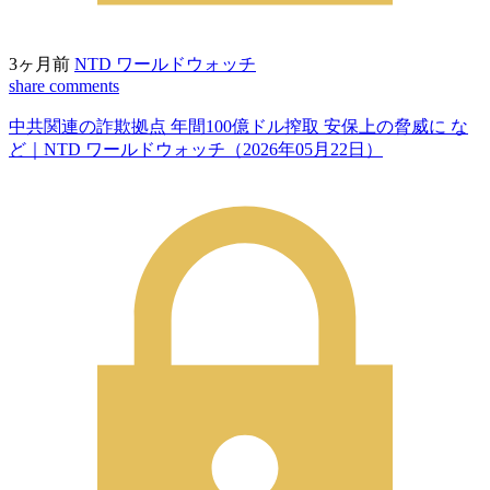
3ヶ月前
NTD ワールドウォッチ
share
comments
中共関連の詐欺拠点 年間100億ドル搾取 安保上の脅威に な
ど｜NTD ワールドウォッチ（2026年05月22日）