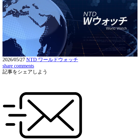
Loaded
:
6.74%
Unmute
Seek
Seek
/
back
forward
10
10
Settings
seconds
seconds
2026/05/27
NTD ワールドウォッチ
share
comments
記事をシェアしよう