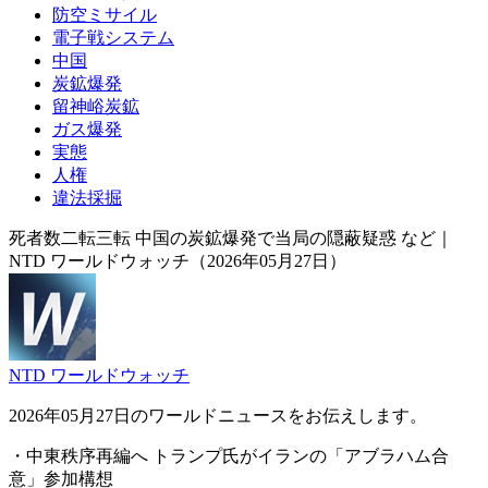
防空ミサイル
電子戦システム
中国
炭鉱爆発
留神峪炭鉱
ガス爆発
実態
人権
違法採掘
死者数二転三転 中国の炭鉱爆発で当局の隠蔽疑惑 など｜
NTD ワールドウォッチ（2026年05月27日）
NTD ワールドウォッチ
2026年05月27日のワールドニュースをお伝えします。
・中東秩序再編へ トランプ氏がイランの「アブラハム合
意」参加構想