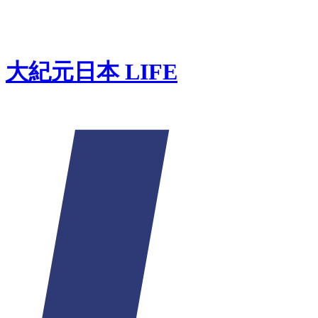
大紀元日本 LIFE