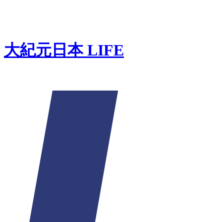
大紀元日本 LIFE