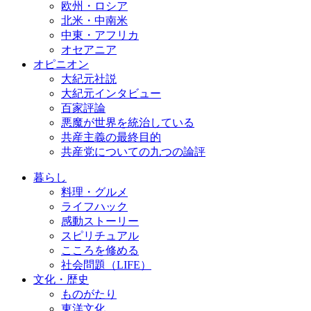
欧州・ロシア
北米・中南米
中東・アフリカ
オセアニア
オピニオン
大紀元社説
大紀元インタビュー
百家評論
悪魔が世界を統治している
共産主義の最終目的
共産党についての九つの論評
暮らし
料理・グルメ
ライフハック
感動ストーリー
スピリチュアル
こころを修める
社会問題（LIFE）
文化・歴史
ものがたり
東洋文化