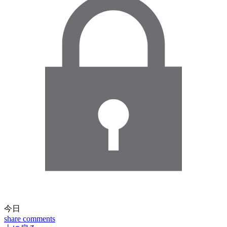
今日
share
comments