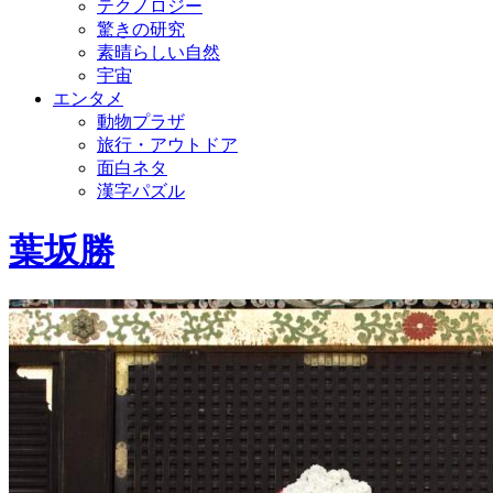
テクノロジー
驚きの研究
素晴らしい自然
宇宙
エンタメ
動物プラザ
旅行・アウトドア
面白ネタ
漢字パズル
葉坂勝