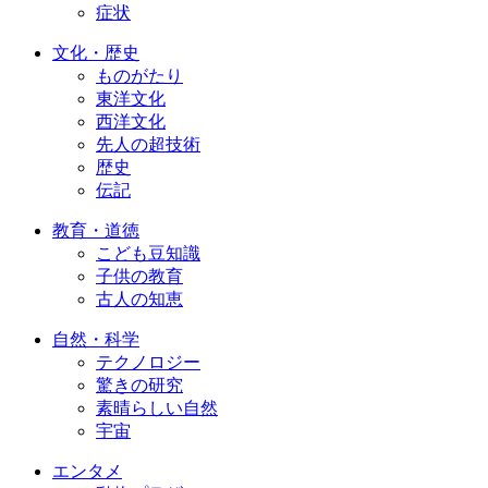
症状
文化・歴史
ものがたり
東洋文化
西洋文化
先人の超技術
歴史
伝記
教育・道徳
こども豆知識
子供の教育
古人の知恵
自然・科学
テクノロジー
驚きの研究
素晴らしい自然
宇宙
エンタメ