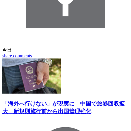
今日
share
comments
「海外へ行けない」が現実に 中国で旅券回収拡
大 新規則施行前から出国管理強化