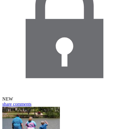
NEW
share
comments