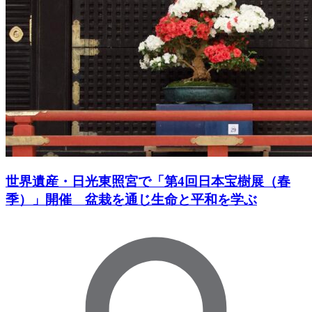
世界遺産・日光東照宮で「第4回日本宝樹展（春
季）」開催 盆栽を通じ生命と平和を学ぶ