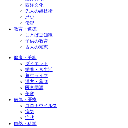
西洋文化
先人の超技術
歴史
伝記
教育・道徳
ことば豆知識
子供の教育
古人の知恵
健康・美容
ダイエット
栄養・食生活
養生ライフ
漢方・薬膳
医食同源
美容
病気・医療
コロナウイルス
病気
症状
自然・科学