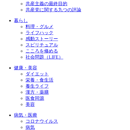
共産主義の最終目的
共産党に関する九つの評論
暮らし
料理・グルメ
ライフハック
感動ストーリー
スピリチュアル
こころを修める
社会問題（LIFE）
健康・美容
ダイエット
栄養・食生活
養生ライフ
漢方・薬膳
医食同源
美容
病気・医療
コロナウイルス
病気