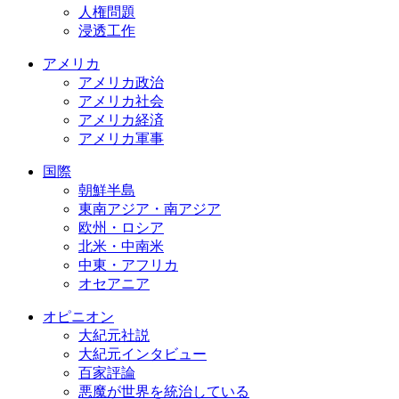
人権問題
浸透工作
アメリカ
アメリカ政治
アメリカ社会
アメリカ経済
アメリカ軍事
国際
朝鮮半島
東南アジア・南アジア
欧州・ロシア
北米・中南米
中東・アフリカ
オセアニア
オピニオン
大紀元社説
大紀元インタビュー
百家評論
悪魔が世界を統治している