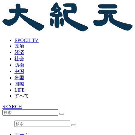
EPOCH TV
政治
経済
社会
防衛
中国
米国
国際
LIFE
すべて
SEARCH
ホーム