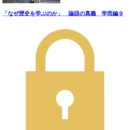
「なぜ歴史を学ぶのか」 論語の真義 学而編９