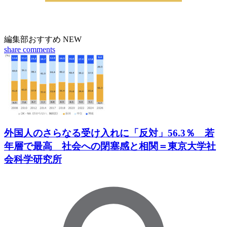
編集部おすすめ
NEW
share
comments
外国人のさらなる受け入れに「反対」56.3％ 若
年層で最高 社会への閉塞感と相関＝東京大学社
会科学研究所