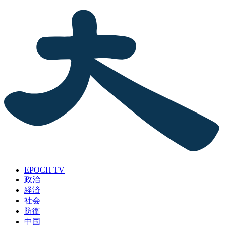
EPOCH TV
政治
経済
社会
防衛
中国